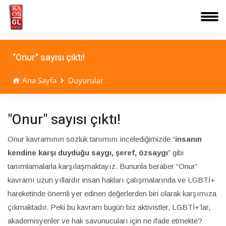
"Onur" sayısı çıktı!
Ana Sayfa
Duyurular
"Onur" sayısı çıktı!
Onur kavramının sözlük tanımını incelediğimizde “
insanın
kendine karşı duyduğu saygı, şeref, özsaygı
” gibi
tanımlamalarla karşılaşmaktayız. Bununla beraber “Onur”
kavramı uzun yıllardır insan hakları çalışmalarında ve LGBTİ+
hareketinde önemli yer edinen değerlerden biri olarak karşımıza
çıkmaktadır. Peki bu kavram bugün biz aktivistler, LGBTİ+’lar,
akademisyenler ve hak savunucuları için ne ifade etmekte?