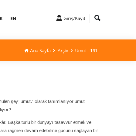
Giriş/Kayıt
K
EN
Ana Sayfa
Arşiv
Umut - 191
ülen şey; umut.” olarak tanımlanıyor umut
ediyor?
âr. Başka türlü bir dünyayı tasavvur etmek ve
anlara rağmen devam edebilme gücünü sağlayan bir