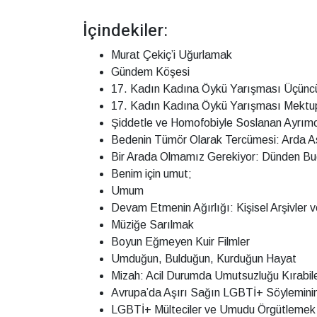
İçindekiler:
Murat Çekiç’i Uğurlamak
Gündem Köşesi
17. Kadın Kadına Öykü Yarışması Üçüncü
17. Kadın Kadına Öykü Yarışması Mektupla
Şiddetle ve Homofobiyle Soslanan Ayrımcı
Bedenin Tümör Olarak Tercümesi: Arda As
Bir Arada Olmamız Gerekiyor: Dünden B
Benim için umut;
Umum
Devam Etmenin Ağırlığı: Kişisel Arşivler
Müziğe Sarılmak
Boyun Eğmeyen Kuir Filmler
Umduğun, Bulduğun, Kurduğun Hayat
Mizah: Acil Durumda Umutsuzluğu Kırabile
Avrupa’da Aşırı Sağın LGBTİ+ Söylemini
LGBTİ+ Mülteciler ve Umudu Örgütlemek