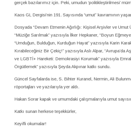
gerçek bazılarımız için. Peki, umudun ‘politikleştirilmesi’ 
Kaos GL Dergisi’nin 191. Sayısında “umut” kavramının yaşa
Dosyada “Devam Etmenin Ağırlığı: Kişisel Arşivler ve Umut 
“Müziğe Sarılmak” yazısıyla İlker Hepkaner, “Boyun Eğmeyen
“Umduğun, Bulduğun, Kurduğun Hayat” yazısıyla Karin Karak
Kırabileceğiniz Bir Çekiç!” yazısıyla Aslı Alpar, “Avrupa’d
ve LGBTİ+ Hareketi: Demokrasiyi Korumak” yazısıyla Emra
Örgütlemek” yazısıyla Şeyda Akpınar katkı sundu.
Güncel Sayfalarda ise, S. Bihter Kuranel, Nermin, Ali Bulu
röportajları ve yazılarıyla yer aldı.
Hakan Sorar kapak ve umumdaki çalışmalarıyla umut sayısına
Katkı sunan herkese teşekkürler,
Keyifli okumalar!