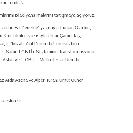
mümkün müdür?
mlarımızdaki yansımalarını tartışmaya açıyoruz.
Üzerine Bir Deneme” yazısıyla Furkan Öztekin,
 Kuir Filmler” yazısıyla Umur Çağın Taş,
aşlı, “Mizah: Acil Durumda Umutsuzluğu
a Aşırı Sağın LGBTİ+ Söyleminin Transformasyonu
h Aslan ve “LGBTİ+ Mülteciler ve Umudu
nmaz Arda Asena ve Alper Turan, Umut Güner
 eşlik etti.