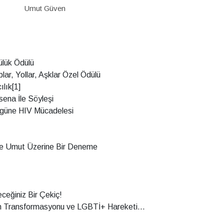
Umut Güven
lük Ödülü
r, Yollar, Aşklar Özel Ödülü
lık[1]
ena İle Söyleşi
ugüne HIV Mücadelesi
 ve Umut Üzerine Bir Deneme
ceğiniz Bir Çekiç!
n Transformasyonu ve LGBTİ+ Hareketi...