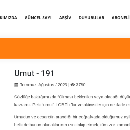
KIMIZDA
GÜNCEL SAYI
ARŞIV
DUYURULAR
ABONELI
Umut - 191
Temmuz-Ağustos / 2023 |
3780
Sözlüğe baktığımızda “Olması beklenilen veya olacağı düşün
kavramı. Peki “umut” LGBTİ+’lar ve aktivistler için ne ifade 
Umudun ve cesaretin arandığı bir coğrafyada olduğumuz aşik
belki de bunun olanaklarının izini takip etmek, tüm zor zam