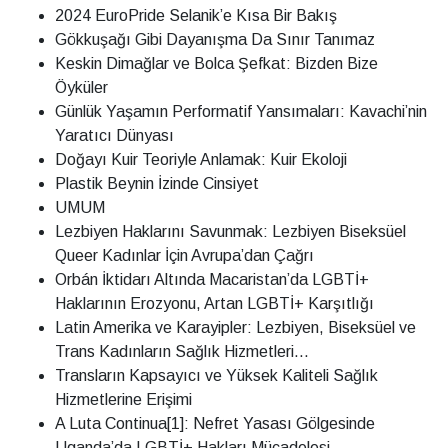
2024 EuroPride Selanik’e Kısa Bir Bakış
Gökkuşağı Gibi Dayanışma Da Sınır Tanımaz
Keskin Dimağlar ve Bolca Şefkat: Bizden Bize
Öyküler
Günlük Yaşamın Performatif Yansımaları: Kavachi’nin
Yaratıcı Dünyası
Doğayı Kuir Teoriyle Anlamak: Kuir Ekoloji
Plastik Beynin İzinde Cinsiyet
UMUM
Lezbiyen Haklarını Savunmak: Lezbiyen Biseksüel
Queer Kadınlar İçin Avrupa’dan Çağrı
Orbán İktidarı Altında Macaristan’da LGBTİ+
Haklarının Erozyonu, Artan LGBTİ+ Karşıtlığı
Latin Amerika ve Karayipler: Lezbiyen, Biseksüel ve
Trans Kadınların Sağlık Hizmetleri...
Transların Kapsayıcı ve Yüksek Kaliteli Sağlık
Hizmetlerine Erişimi
A Luta Continua[1]: Nefret Yasası Gölgesinde
Uganda’da LGBTİ+ Hakları Mücadelesi