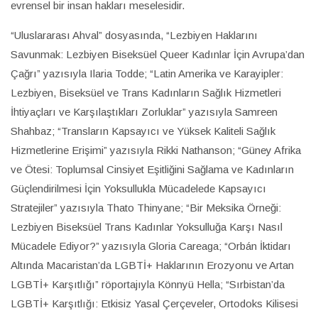
evrensel bir insan hakları meselesidir.
“Uluslararası Ahval” dosyasında, “Lezbiyen Haklarını
Savunmak: Lezbiyen Biseksüel Queer Kadınlar İçin Avrupa’dan
Çağrı” yazısıyla Ilaria Todde; “Latin Amerika ve Karayipler:
Lezbiyen, Biseksüel ve Trans Kadınların Sağlık Hizmetleri
İhtiyaçları ve Karşılaştıkları Zorluklar” yazısıyla Samreen
Shahbaz; “Transların Kapsayıcı ve Yüksek Kaliteli Sağlık
Hizmetlerine Erişimi” yazısıyla Rikki Nathanson; “Güney Afrika
ve Ötesi: Toplumsal Cinsiyet Eşitliğini Sağlama ve Kadınların
Güçlendirilmesi İçin Yoksullukla Mücadelede Kapsayıcı
Stratejiler” yazısıyla Thato Thinyane; “Bir Meksika Örneği:
Lezbiyen Biseksüel Trans Kadınlar Yoksulluğa Karşı Nasıl
Mücadele Ediyor?” yazısıyla Gloria Careaga; “Orbán İktidarı
Altında Macaristan’da LGBTİ+ Haklarının Erozyonu ve Artan
LGBTİ+ Karşıtlığı” röportajıyla Könnyü Hella; “Sırbistan’da
LGBTİ+ Karşıtlığı: Etkisiz Yasal Çerçeveler, Ortodoks Kilisesi