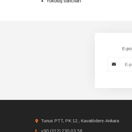
Yokoluş sancıları
E-pos
Tunus PTT, PK 12 , Kavaklıdere-Ankara
+90 (312) 230 03 58