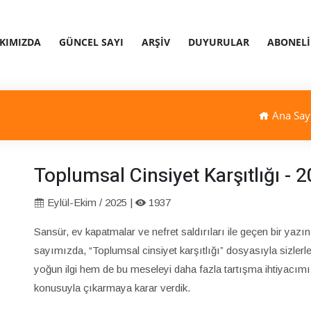
KIMIZDA
GÜNCEL SAYI
ARŞIV
DUYURULAR
ABONELI
Ana Say
Toplumsal Cinsiyet Karşıtlığı - 
Eylül-Ekim / 2025 |
1937
Sansür, ev kapatmalar ve nefret saldırıları ile geçen bir ya
sayımızda, “Toplumsal cinsiyet karşıtlığı” dosyasıyla sizler
yoğun ilgi hem de bu meseleyi daha fazla tartışma ihtiyacı
konusuyla çıkarmaya karar verdik.