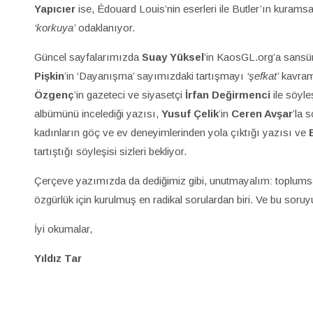
Yapıcıer
ise, Édouard Louis’nin eserleri ile Butler’ın kuramsal
‘korkuya’
odaklanıyor.
Güncel sayfalarımızda
Suay Yüksel
’in KaosGL.org’a sansür
Pişkin
’in ‘Dayanışma’ sayımızdaki tartışmayı
‘şefkat’
kavramı
Özgenç
’in gazeteci ve siyasetçi
İrfan Değirmenci
ile söyle
albümünü incelediği yazısı,
Yusuf Çelik
’in
Ceren Avşar
’la 
kadınların göç ve ev deneyimlerinden yola çıktığı yazısı ve
tartıştığı söyleşisi sizleri bekliyor.
Çerçeve yazımızda da dediğimiz gibi, unutmayalım: toplumsal ci
özgürlük için kurulmuş en radikal sorulardan biri. Ve bu sor
İyi okumalar,
Yıldız Tar