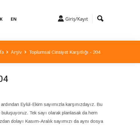
Giriş/Kayıt
K
EN
fa
Arşiv
Toplumsal Cinsiyet Karşıtlığı - 204
204
zın ardından Eylül-Ekim sayımızla karşınızdayız. Bu
le buluşuyoruz. Tek sayı olarak planlasak da hem
mızdan dolayı Kasım-Aralık sayımızı da aynı dosya