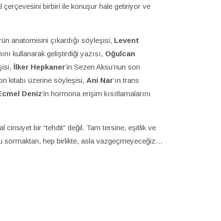
 çerçevesini birbiri ile konuşur hale getiriyor ve
ün anatomisini çıkardığı söyleşisi,
Levent
nı kullanarak geliştirdiği yazısı,
Oğulcan
şisi,
İlker Hepkaner
’in Sezen Aksu’nun son
son kitabı üzerine söyleşisi,
Ani Nar
’ın trans
Ecmel Deniz
’in hormona erişim kısıtlamalarını
nsiyet bir “tehdit” değil. Tam tersine, eşitlik ve
uyu sormaktan, hep birlikte, asla vazgeçmeyeceğiz…