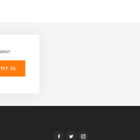
siniz!
YIT OL