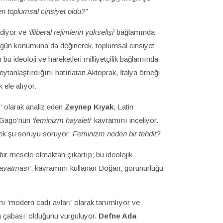
den toplumsal cinsiyet oldu?”
ediyor ve
‘illiberal rejimlerin yükselişi’
bağlamında
n özgün konumuna da değinerek, toplumsal cinsiyet
 bu ideoloji ve hareketleri milliyetçilik bağlamında
eytanlaştırdığını hatırlatan Aktoprak, İtalya örneği
 ele alıyor.
’
olarak analiz eden
Zeynep Kıyak
, Latin
a Gago’nun
‘feminizm hayaleti’
kavramını inceliyor.
rek şu soruyu soruyor:
Feminizm neden bir tehdit?
 bir mesele olmaktan çıkartıp; bu ideolojik
dayatması’
, kavramını kullanan Doğan, görünürlüğü
ını ‘modern cadı avları’ olarak tanımlıyor ve
a çabası’ olduğunu vurguluyor.
Defne Ada