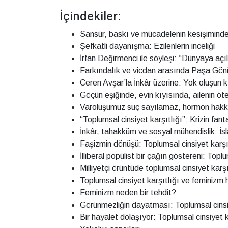
İçindekiler:
Sansür, baskı ve mücadelenin kesişiminde
Şefkatli dayanışma: Ezilenlerin inceliği
İrfan Değirmenci ile söyleşi: “Dünyaya açı
Farkındalık ve vicdan arasında Paşa Gönü
Ceren Avşar’la İnkâr üzerine: Yok oluşun kıy
Göçün eşiğinde, evin kıyısında, ailenin öt
Varoluşumuz suç sayılamaz, hormon hakk
“Toplumsal cinsiyet karşıtlığı”: Krizin fan
İnkâr, tahakküm ve sosyal mühendislik: İsla
Faşizmin dönüşü: Toplumsal cinsiyet karşı
İlliberal popülist bir çağın göstereni: Topl
Milliyetçi örüntüde toplumsal cinsiyet karşı
Toplumsal cinsiyet karşıtlığı ve feminizm 
Feminizm neden bir tehdit?
Görünmezliğin dayatması: Toplumsal cinsi
Bir hayalet dolaşıyor: Toplumsal cinsiyet 