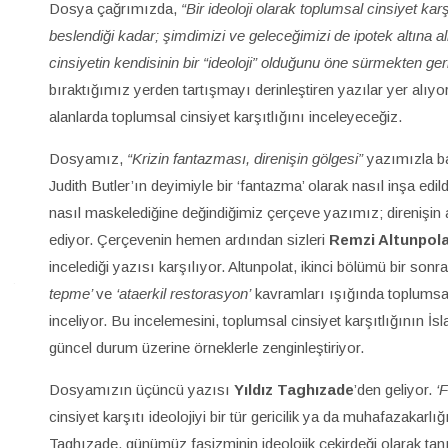
Dosya çağrımızda,
“Bir ideoloji olarak toplumsal cinsiyet kar
beslendiği kadar; şimdimizi ve geleceğimizi de ipotek altına 
cinsiyetin kendisinin bir “ideoloji” olduğunu öne sürmekten ge
bıraktığımız yerden tartışmayı derinleştiren yazılar yer alıyor
alanlarda toplumsal cinsiyet karşıtlığını inceleyeceğiz.
Dosyamız,
“Krizin fantazması, direnişin gölgesi”
yazımızla baş
Judith Butler’ın deyimiyle bir ‘fantazma’ olarak nasıl inşa edil
nasıl maskelediğine değindiğimiz çerçeve yazımız; direnişin 
ediyor. Çerçevenin hemen ardından sizleri
Remzi Altunpol
incelediği yazısı karşılıyor. Altunpolat, ikinci bölümü bir 
tepme’
ve
‘ataerkil restorasyon’
kavramları ışığında toplumsal 
inceliyor. Bu incelemesini, toplumsal cinsiyet karşıtlığının İs
güncel durum üzerine örneklerle zenginleştiriyor.
Dosyamızın üçüncü yazısı
Yıldız Taghızade
’den geliyor.
‘
cinsiyet karşıtı ideolojiyi bir tür gericilik ya da muhafazakarlı
Taghızade, günümüz faşizminin ideolojik çekirdeği olarak tanıml