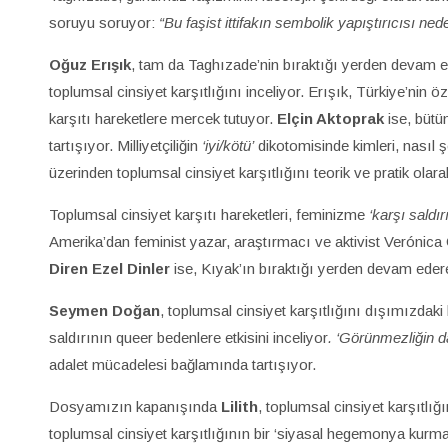
soruyu soruyor:
“
Bu faşist ittifakın sembolik yapıştırıcısı ne
Oğuz Erışık
, tam da Taghızade’nin bıraktığı yerden devam 
toplumsal cinsiyet karşıtlığını inceliyor. Erışık, Türkiye’ni
karşıtı hareketlere mercek tutuyor.
Elçin Aktoprak
ise, bütün
tartışıyor. Milliyetçiliğin
‘iyi/kötü’
dikotomisinde kimleri, nasıl ş
üzerinden toplumsal cinsiyet karşıtlığını teorik ve pratik olarak
Toplumsal cinsiyet karşıtı hareketleri, feminizme
‘karşı saldırı
Amerika’dan feminist yazar, araştırmacı ve aktivist Verónic
Diren Ezel Dinler
ise, Kıyak’ın bıraktığı yerden devam ede
Seymen Doğan
, toplumsal cinsiyet karşıtlığını dışımızdaki
saldırının queer bedenlere etkisini inceliyor
. ‘Görünmezliğin 
adalet mücadelesi bağlamında tartışıyor.
Dosyamızın kapanışında
Lilith
, toplumsal cinsiyet karşıtlığ
toplumsal cinsiyet karşıtlığının bir ‘siyasal hegemonya kurm