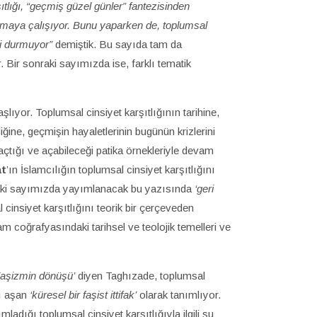
şıtlığı, “geçmiş güzel günler” fantezisinden
almaya çalışıyor. Bunu yaparken de, toplumsal
ri durmuyor”
demiştik. Bu sayıda tam da
. Bir sonraki sayımızda ise, farklı tematik
lıyor. Toplumsal cinsiyet karşıtlığının tarihine,
diğine, geçmişin hayaletlerinin bugünün krizlerini
açtığı ve açabileceği patika örnekleriyle devam
at
’ın İslamcılığın toplumsal cinsiyet karşıtlığını
sonraki sayımızda yayımlanacak bu yazısında
‘geri
cinsiyet karşıtlığını teorik bir çerçeveden
lam coğrafyasındaki tarihsel ve teolojik temelleri ve
Faşizmin dönüşü’
diyen Taghızade, toplumsal
ğı aşan
‘küresel bir faşist ittifak’
olarak tanımlıyor.
adığı toplumsal cinsiyet karşıtlığıyla ilgili şu