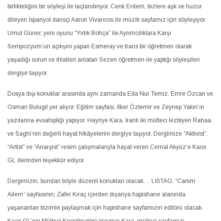
birlikteliğini bir söyleşi ile taçlandırıyor. Cenk Erdem, bizlere aşk ve huzur
dileyen İspanyol dansçı Aaron Vivancos ile müzik sayfamız için söyleşiyor.
Umut Güner, yeni oyunu “Yırtık Bohça” ile Ayrımcılıklara Karşı
Sempozyum’un açılışını yapan Esmeray ve trans bir öğretmen olarak
yaşadığı sorun ve ihlalleri anlatan Sezen öğretmen ile yaptığı söyleşileri
dergiye taşıyor.
Dosya dışı konuklar arasında aynı zamanda Eda Nur Temiz, Emre Özcan ve
Osman Bulugil yer alıyor. Eğitim sayfası, İlker Öztemir ve Zeynep Yakın’ın
yazılarına evsahipliği yapıyor. Hayriye Kara, İranlı iki mülteci lezbiyen Rahaa
ve Saghi’nin değerli hayat hikâyelerini dergiye taşıyor. Dergimize “Aktivist”,
“Artist” ve “Anarşist” resim çalışmalarıyla hayat veren Cemal Akyüz’e Kaos
GL derinden teşekkür ediyor.
Dergimizin, bundan böyle düzenli konukları olacak… LİSTAG, “Canım
Ailem” sayfasının; Zafer Kıraç içerden dışarıya hapishane alanında
yaşananları bizimle paylaşmak için hapishane sayfamızın editörü olacak.