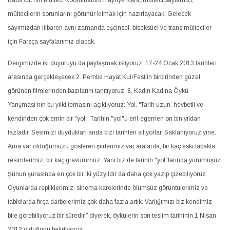
Kaos GL’nin Mülteci Koordinatörü Hayriye Kara, mülteci sayfamızı,
mültecilerin sorunlarını görünür kılmak için hazırlayacak. Gelecek
sayımızdan itibaren aynı zamanda eşcinsel, biseksüel ve trans mülteciler
için Farsça sayfalarımız olacak.
Dergimizde iki duyuruyu da paylaşmak istiyoruz. 17-24 Ocak 2013 tarihleri
arasında gerçekleşecek 2. Pembe Hayat KuirFest’in birbirinden güzel
görünen filmlerinden bazılarını tanıtıyoruz. 8. Kadın Kadına Öykü
Yarışması’nın bu yılki temasını açıklıyoruz: Yol. “Tarih uzun, heybetli ve
kendinden çok emin bir "yol”. Tarihin "yol"u eril-egemen on bin yıldan
fazladır. Sesimizi duydukları anda bizi tarihten siliyorlar. Saklanıyoruz yine.
Ama var olduğumuzu gösteren şiirlerimiz var aralarda, bir kaç eski tabakta
resimlerimiz, bir kaç gravürümüz. Yani biz de tarihin "yol"larında yürümüşüz.
Şunun şurasında en çok bir iki yüzyıldır da daha çok yazıp çizebiliyoruz.
Oyunlarda repliklerimiz, sinema karelerinde ölümsüz görüntülerimiz ve
tablolarda fırça darbelerimiz çok daha fazla artık. Varlığımızı biz kendimiz
bile görebiliyoruz bir süredir.” diyerek, öykülerin son teslim tarihinin 1 Nisan
2013 olduğunu belirtiyoruz.