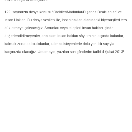
129. sayımızın dosya konusu “Ötekiler/Madunlar/Dışarıda Bırakılanlar” ve
İnsan Hakları. Bu dosya vesilesi ile, insan hakları alanındaki hiyerarşileri ters
düz etmeye çalışacağız. Sorunları veya talepleri insan hakları içinde
değerlendirilmeyenler, ana akım insan hakları söyleminin dışında kalanlar,
kalmak zorunda bırakılanlar, kalmak isteyenlerle dolu yeni bir sayıyla
karşınızda olacağız. Unutmayın, yazıları son gönderim tarihi 4 Şubat 2013!