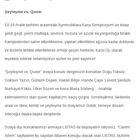
Şeyleşme vs. Queer
10-16 Aralık tarihleri arasındaki Ayrımcılıklara Karşı Sempozyum’un telaşı
geldi geçti; yerini mutluğa, sevince, huzura ve azıcık da yorgunluğa bıraktı.
Kampüslerden salon etkinliklerine, yapılan etkinlikleri ağzına kadar dolduran
ve bizlerle birlikte etkinliklerde emeği geçen herkese, Kaos GL olarak
teşekkür ederek selamlıyoruz sizleri ve yeni sayımızı!
“Şeyleşme vs. Queer” dosya konulu dergimizin konukları Doğu Toksöz,
Göksun Yazıcı, Gülsüm Depeli, Hakan Bilge, Hande Çayır, Levent Şentürk,
Nurhayat Köklü, Ülker Sözen ve Anna Maria Sörberg… Anahtar
kelimelerimiz olan queer, kapitalizm, kaçış çizgisi, özneleştirme, bedenler
arası ve ötesi, kimlik ve şeyleşme ile dosyamızı ördük; örmeye devam
edeceğiz başka başka dergilerde.
Dosya dışı konuklarımızı anmaya LİSTAG ile başlayalım istiyoruz. “Canım
Ailem” sayfasının bu sayıdan itibaren konuğu olacak olan LİSTAG, bizlerle