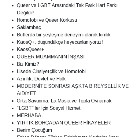
Queer ve LGBT Arasındaki Tek Fark Harf Farkı
Değildir!
Homofobi ve Queer Korkusu
Saklambaç
Butlerda bir şeyleşme deneyimi olarak kimlik
KaosQ+; düşündükçe heyecanlanıyoruz!
KaosQueer+
QUEER MUAMMANIN İNŞASI
Biz Kimiz?
Lisede Cinsiyetçilik ve Homofobi
Azınlık, Devlet ve Halk
MODERNİTE SONRASI AŞKTA BİREYSELLİK VE
AİDİYET
Orta Savunma, La Masia ve Topla Oynamak
"LGBT" ler İçin Sosyal Hizmet
MERHABA,
YIRTIK BOHÇADAN QUEER HİKAYELER
Benim Çocuğum