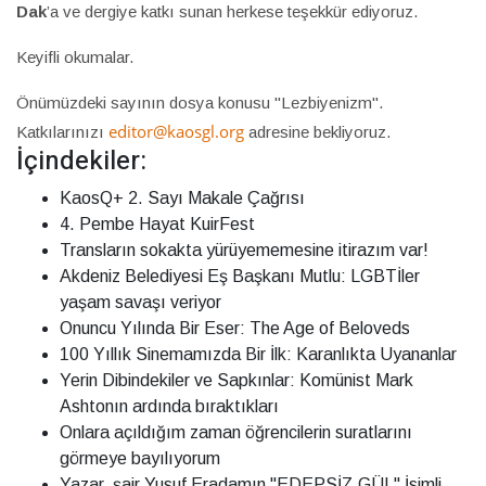
Dak
’a ve dergiye katkı sunan herkese teşekkür ediyoruz.
Keyifli okumalar.
Önümüzdeki sayının dosya konusu "Lezbiyenizm".
editor@kaosgl.org
Katkılarınızı
adresine bekliyoruz.
İçindekiler:
KaosQ+ 2. Sayı Makale Çağrısı
4. Pembe Hayat KuirFest
Transların sokakta yürüyememesine itirazım var!
Akdeniz Belediyesi Eş Başkanı Mutlu: LGBTİler
yaşam savaşı veriyor
Onuncu Yılında Bir Eser: The Age of Beloveds
100 Yıllık Sinemamızda Bir İlk: Karanlıkta Uyananlar
Yerin Dibindekiler ve Sapkınlar: Komünist Mark
Ashtonın ardında bıraktıkları
Onlara açıldığım zaman öğrencilerin suratlarını
görmeye bayılıyorum
Yazar, şair Yusuf Eradamın "EDEPSİZ GÜL" İsimli