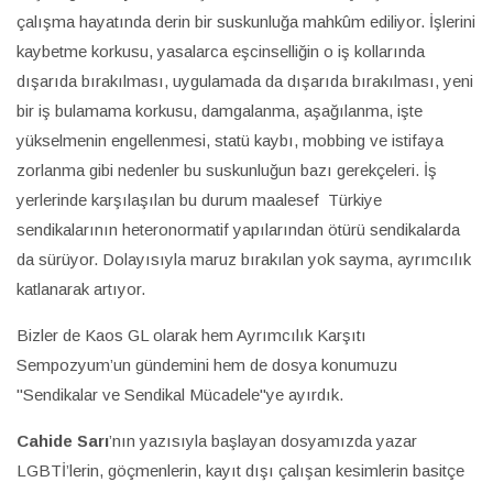
çalışma hayatında derin bir suskunluğa mahkûm ediliyor. İşlerini
kaybetme korkusu, yasalarca eşcinselliğin o iş kollarında
dışarıda bırakılması, uygulamada da dışarıda bırakılması, yeni
bir iş bulamama korkusu, damgalanma, aşağılanma, işte
yükselmenin engellenmesi, statü kaybı, mobbing ve istifaya
zorlanma gibi nedenler bu suskunluğun bazı gerekçeleri. İş
yerlerinde karşılaşılan bu durum maalesef Türkiye
sendikalarının heteronormatif yapılarından ötürü sendikalarda
da sürüyor. Dolayısıyla maruz bırakılan yok sayma, ayrımcılık
katlanarak artıyor.
Bizler de Kaos GL olarak hem Ayrımcılık Karşıtı
Sempozyum’un gündemini hem de dosya konumuzu
"Sendikalar ve Sendikal Mücadele"ye ayırdık.
Cahide Sarı
’nın yazısıyla başlayan dosyamızda yazar
LGBTİ’lerin, göçmenlerin, kayıt dışı çalışan kesimlerin basitçe