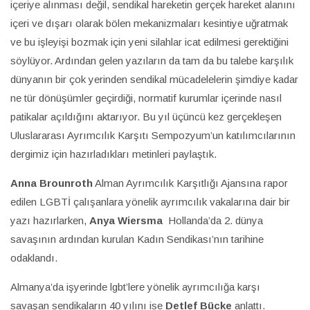
içeriye alınması değil, sendikal hareketin gerçek hareket alanını
içeri ve dışarı olarak bölen mekanizmaları kesintiye uğratmak
ve bu işleyişi bozmak için yeni silahlar icat edilmesi gerektiğini
söylüyor. Ardından gelen yazıların da tam da bu talebe karşılık
dünyanın bir çok yerinden sendikal mücadelelerin şimdiye kadar
ne tür dönüşümler geçirdiği, normatif kurumlar içerinde nasıl
patikalar açıldığını aktarıyor. Bu yıl üçüncü kez gerçekleşen
Uluslararası Ayrımcılık Karşıtı Sempozyum’un katılımcılarının
dergimiz için hazırladıkları metinleri paylaştık.
Anna Brounroth
Alman Ayrımcılık Karşıtlığı Ajansına rapor
edilen LGBTİ çalışanlara yönelik ayrımcılık vakalarına dair bir
yazı hazırlarken,
Anya Wiersma
Hollanda’da 2. dünya
savaşının ardından kurulan Kadın Sendikası’nın tarihine
odaklandı.
Almanya’da işyerinde lgbt’lere yönelik ayrımcılığa karşı
savaşan sendikaların 40 yılını ise
Detlef Bücke
anlattı.