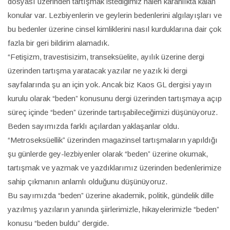
dosyası üzerinden tartışmak istediğimiz halen karanlıkta kalan
konular var. Lezbiyenlerin ve geylerin bedenlerini algılayışları ve
bu bedenler üzerine cinsel kimliklerini nasıl kurduklarına dair çok
fazla bir geri bildirim alamadık.
“Fetişizm, travestisizim, transeksüelite, ayılık üzerine dergi
üzerinden tartışma yaratacak yazılar ne yazık ki dergi
sayfalarında şu an için yok. Ancak biz Kaos GL dergisi yayın
kurulu olarak “beden” konusunu dergi üzerinden tartışmaya açıp
süreç içinde “beden” üzerinde tartışabileceğimizi düşünüyoruz.
Beden sayımızda farklı açılardan yaklaşanlar oldu.
“Metroseksüellik” üzerinden magazinsel tartışmaların yapıldığı
şu günlerde gey-lezbiyenler olarak “beden” üzerine okumak,
tartışmak ve yazmak ve yazdıklarımız üzerinden bedenlerimize
sahip çıkmanın anlamlı olduğunu düşünüyoruz.
Bu sayımızda “beden” üzerine akademik, politik, gündelik dille
yazılmış yazıların yanında şiirlerimizle, hikayelerimizle “beden”
konusu “beden buldu” dergide.