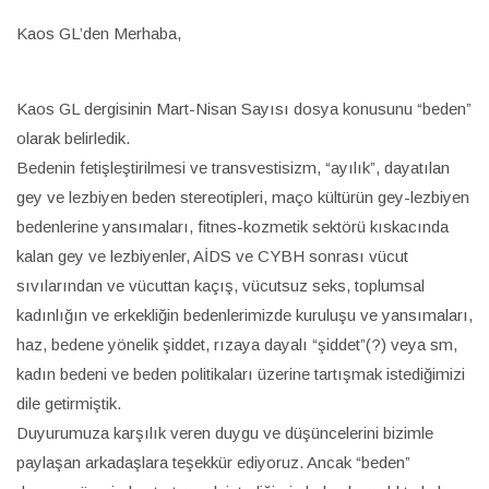
Kaos GL’den Merhaba,
Kaos GL dergisinin Mart-Nisan Sayısı dosya konusunu “beden”
olarak belirledik.
Bedenin fetişleştirilmesi ve transvestisizm, “ayılık”, dayatılan
gey ve lezbiyen beden stereotipleri, maço kültürün gey-lezbiyen
bedenlerine yansımaları, fitnes-kozmetik sektörü kıskacında
kalan gey ve lezbiyenler, AİDS ve CYBH sonrası vücut
sıvılarından ve vücuttan kaçış, vücutsuz seks, toplumsal
kadınlığın ve erkekliğin bedenlerimizde kuruluşu ve yansımaları,
haz, bedene yönelik şiddet, rızaya dayalı “şiddet”(?) veya sm,
kadın bedeni ve beden politikaları üzerine tartışmak istediğimizi
dile getirmiştik.
Duyurumuza karşılık veren duygu ve düşüncelerini bizimle
paylaşan arkadaşlara teşekkür ediyoruz. Ancak “beden”