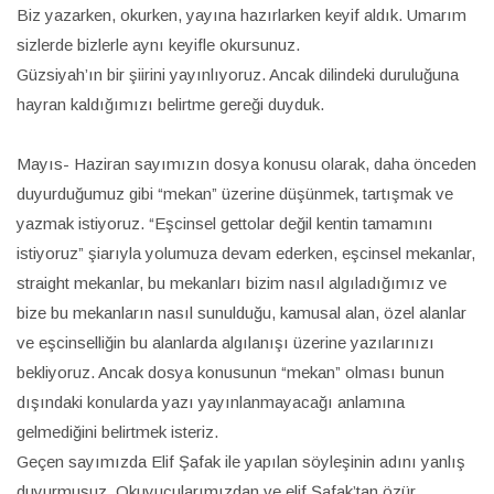
Biz yazarken, okurken, yayına hazırlarken keyif aldık. Umarım
sizlerde bizlerle aynı keyifle okursunuz.
Güzsiyah’ın bir şiirini yayınlıyoruz. Ancak dilindeki duruluğuna
hayran kaldığımızı belirtme gereği duyduk.
Mayıs- Haziran sayımızın dosya konusu olarak, daha önceden
duyurduğumuz gibi “mekan” üzerine düşünmek, tartışmak ve
yazmak istiyoruz. “Eşcinsel gettolar değil kentin tamamını
istiyoruz” şiarıyla yolumuza devam ederken, eşcinsel mekanlar,
straight mekanlar, bu mekanları bizim nasıl algıladığımız ve
bize bu mekanların nasıl sunulduğu, kamusal alan, özel alanlar
ve eşcinselliğin bu alanlarda algılanışı üzerine yazılarınızı
bekliyoruz. Ancak dosya konusunun “mekan” olması bunun
dışındaki konularda yazı yayınlanmayacağı anlamına
gelmediğini belirtmek isteriz.
Geçen sayımızda Elif Şafak ile yapılan söyleşinin adını yanlış
duyurmuşuz. Okuyucularımızdan ve elif Şafak’tan özür