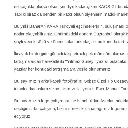
ne koşulda olursa olsun şimdiye kadar çıkan KAOS GL bund
Tabi ki biraz da benden bir katkı olsun diyenlerin maddi-man
Bu yılki BaharANKARA Türkiyeli eşcinsellerin 4. buluşması ola
notlar okuyabilirsiniz. Önümüzdeki dönem Güztanbul olarak 
söyleyecek sözü ve önerisi olan arkadaşları bu konuda tart
İki aylık bir dergide günceli takip etmek pek mümkün olamasa
tartışmalardan hareketle iki "Yılmaz Güney" yazısı bulacaksı
yazılar her konudaki tartışmalara vesile olur umarız.
Bu sayımızın arka kapak fotoğrafını Gebze Özel Tip Cezaev
tutsak arkadaşlara selamlarımızı iletiyoruz. Eser Manuel Tarai
Bu sayımızın logo çalışması ise İstanbul’dan Asudan arkadaşa 
seçtiğimiz bu çalışma, bizim sürekli kullanacağımız logomuz 
ediyoruz.