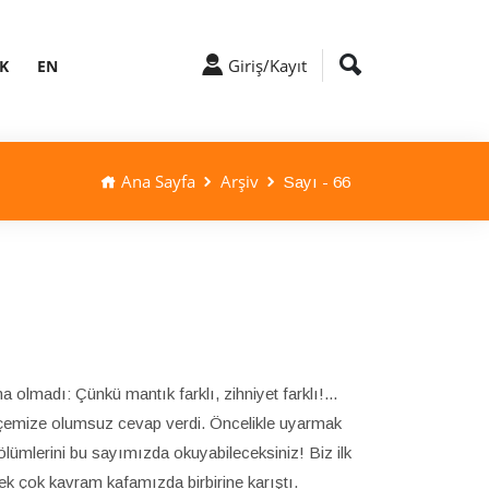
Giriş/Kayıt
K
EN
Ana Sayfa
Arşiv
Sayı - 66
madı: Çünkü mantık farklı, zihniyet farklı!...
lekçemize olumsuz cevap verdi. Öncelikle uyarmak
 bölümlerini bu sayımızda okuyabileceksiniz! Biz ilk
pek çok kavram kafamızda birbirine karıştı.