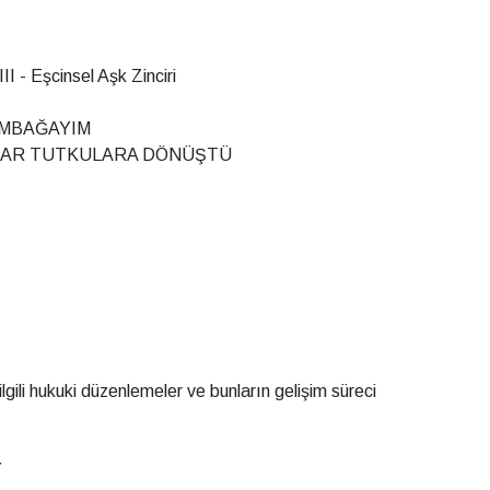
II - Eşcinsel Aşk Zinciri
LUMBAĞAYIM
ANCILAR TUTKULARA DÖNÜŞTÜ
e ilgili hukuki düzenlemeler ve bunların gelişim süreci
Y