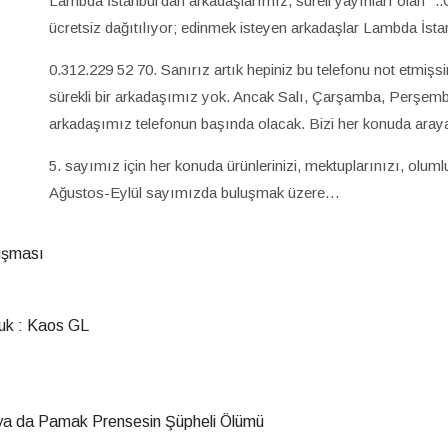
Lambda İstanbul’dan arkadaşlarımız, süreli yayınları olan "..Ci
ücretsiz dağıtılıyor; edinmek isteyen arkadaşlar Lambda İstanb
0.312.229 52 70. Sanırız artık hepiniz bu telefonu not etmişs
sürekli bir arkadaşımız yok. Ancak Salı, Çarşamba, Perşemb
arkadaşımız telefonun başında olacak. Bizi her konuda arayab
5. sayımız için her konuda ürünlerinizi, mektuplarınızı, olumlu-
Ağustos-Eylül sayımızda buluşmak üzere…
luşması
luk : Kaos GL
 ya da Pamak Prensesin Şüpheli Ölümü