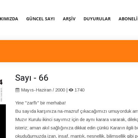
KIMIZDA
GÜNCEL SAYI
ARŞIV
DUYURULAR
ABONELI
Sayı - 66
Mayıs-Haziran / 2000 |
1740
Yine "zarflı" bir merhaba!
Bu sayıda karşınıza na-mazruf çıkacağımızı umuyorduk ama ol
Muzır Kurulu ikinci sayımız için de aynı karara vararak, di
isteriz; aman akıl sağlığınıza dikkat edin çünkü Kararın ilgili
okuduğumuzda izan, insaf, mantık, nesnellik, bilimsellik gibi 