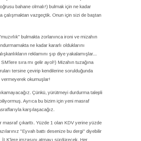
 (doğrusu bahane olmalı!) bulmak için ne kadar
ya çalışmaktan vazgeçtik. Onun için sizi de baştan
 "muzırlık" bulmakta zorlanınca ironi ve mizahın
ndurmamakta ne kadar kararlı olduklarını
lışkanlıkların reklamını şıp diye yakalamışlar...
M’lere sıra mı gelir ayol!) Mizahın tuzağına
uları tersine çevirip kendilerine sorulduğunda
aviz vermeyerek okumuşlar!
n çıkamayacağız. Çünkü, yürütmeyi durdurma talepli
ebiliyormuş. Ayrıca bu bizim için yeni masraf
sraflarıyla karşılaşacağız.
bir masraf çıkarttı. Yüzde 1 olan KDV yerine yüzde
arınız "Eyvah battı desenize bu dergi" diyebilir
 İLK’lere imzasını atmayı sürdürecek. Her