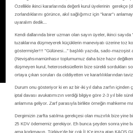
Özellikle ikinci kararlarında değerli kurul üyelerinin gerekçe
zorlandıklarını görünce, akıl sağlığımız için "karar"ı anlama
uyaralım dedik...
Kendi dallarında birer uzman olan sayın üyeler, ikinci sayıda
tuzaklarına düşmeyerek küçüklerin maneviyatı üzerine toz ko
göstermişler!!! "Gülünesi..." başlıklı yazıda, sado-mazoşist a
(Nevişahsınamünhasır toplumumuz daha bize hazır değilken S
düşmeyen kurul, heteroseksüellerin bize sürekli sordukları sor
ortaya çıkan soruları da ciddiyetten ve kararlılıklarından t
Durum onu gösteriyor ki en az bir-iki yıl daha zarfın içinde
iptal davası avukatımızın verdiği bilgiye göre 2-3 yıl bile sür
anlamına geliyor. Zarf parasıyla birlikte örneğin mahkeme ma
Dergimizin zarfta satılma gerekçesi olan muzırlık bize yine 
25 KDV ödememiz gerekiyor. Eh bunca şeyden sonra yine bazıl
ama korkmayın. Türkiye’de bir çok İLK’e imza atan KAOS GL