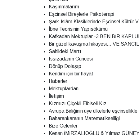
Kaşınmalarım
Eşcinsel Bireylerle Psikoterapi
Şark-İslâm Klasiklerinde Eşcinsel Kültür VI
İbne Teorisinin Yapısökümü
Kafkadan Mektuplar -3 BEN BİR KAP
Bir güzel kavuşma hikayesi... VE S
Sahildeki Martı
Issızadanın Güncesi
Dönüp Dolaşıp
Kendim için bir hayat
Haberler
Mektuplardan
İletişim
Kızmızı Çiçekli Elbiseli Kız
Avrupa Birliğinin üye ülkelerle eşcinsellikl
Baharankaranın Matematikselliği
Bize Gelenler
Kenan İMİRZALIOĞLU & Yılmaz GÜNE