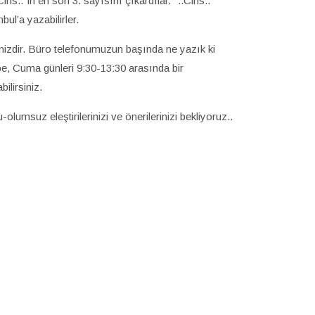
ns.."in en son 3. sayısını çıkardılar. "..Cins.."
ul’a yazabilirler.
inizdir. Büro telefonumuzun başında ne yazık ki
e, Cuma günleri 9:30-13:30 arasında bir
ilirsiniz.
olumsuz eleştirilerinizi ve önerilerinizi bekliyoruz..