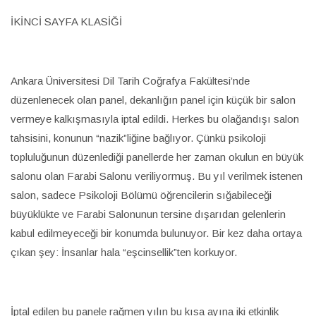
İKİNCİ SAYFA KLASİĞİ
Ankara Üniversitesi Dil Tarih Coğrafya Fakültesi’nde
düzenlenecek olan panel, dekanlığın panel için küçük bir salon
vermeye kalkışmasıyla iptal edildi. Herkes bu olağandışı salon
tahsisini, konunun “nazik”liğine bağlıyor. Çünkü psikoloji
topluluğunun düzenlediği panellerde her zaman okulun en büyük
salonu olan Farabi Salonu veriliyormuş. Bu yıl verilmek istenen
salon, sadece Psikoloji Bölümü öğrencilerin sığabileceği
büyüklükte ve Farabi Salonunun tersine dışarıdan gelenlerin
kabul edilmeyeceği bir konumda bulunuyor. Bir kez daha ortaya
çıkan şey: İnsanlar hala “eşcinsellik”ten korkuyor.
İptal edilen bu panele rağmen yılın bu kısa ayına iki etkinlik