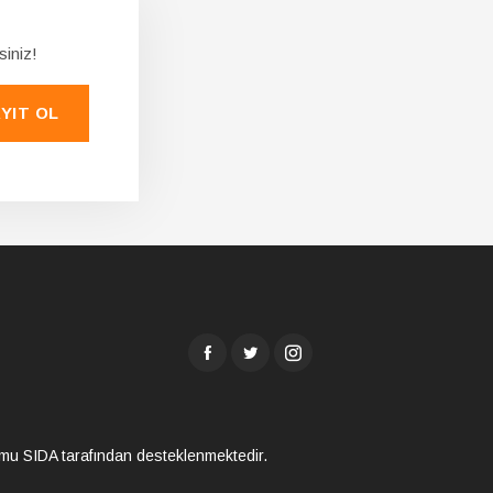
siniz!
YIT OL
umu SIDA tarafından desteklenmektedir.