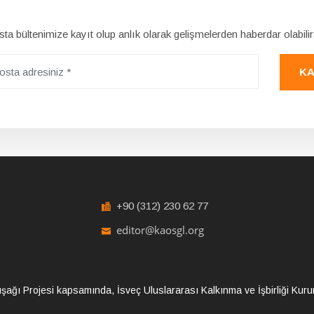
ta bültenimize kayıt olup anlık olarak gelişmelerden haberdar olabilir
KA
+90 (312) 230 62 77
editor@kaosgl.org
şağı Projesi kapsamında, İsveç Uluslararası Kalkınma ve İşbirliği Kur