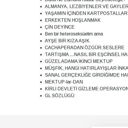
ALMANYA, LEZBİYENLER VE GAYLER
YAŞAMIN İÇİNDEN KARTPOSTALLAR.
ERKEKTEN HOŞLANMAK
ÇİN DEYİNCE
Ben bir heteroseksüelim ama
AYŞE BİR KIZA AŞIK
CACHAPERADAN ÖZGÜR SESLERE
TARTIŞMA ...NASIL BİR EŞCİNSEL H
GÜZEL ADAMA İKİNCİ MEKTUP
MÜŞFİK, HANGİ HATIRLAYIŞLAR İNKAR
SANAL GERÇEKLİĞE GİRDİĞİMDE HA
MEKTUP-lar-DAN
KİRLİ DEVLETİ GİZLEME OPERASYO
GL SÖZLÜGÜ