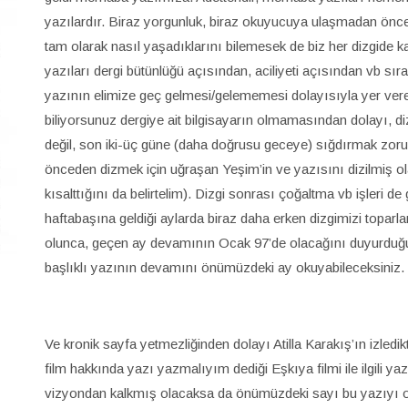
yazılardır. Biraz yorgunluk, biraz okuyucuya ulaşmadan önceki
tam olarak nasıl yaşadıklarını bilemesek de biz her dizgide 
yazıları dergi bütünlüğü açısından, aciliyeti açısından vb 
yazının elimize geç gelmesi/gelememesi dolayısıyla yer vere
biliyorsunuz dergiye ait bilgisayarın olmamasından dolayı, diz
değil, son iki-üç güne (daha doğrusu geceye) sığdırmak zorund
önceden dizmek için uğraşan Yeşim’in ve yazısını dizilmiş ola
kısalttığını da belirtelim). Dizgi sonrası çoğaltma vb işleri d
haftabaşına geldiği aylarda biraz daha erken dizgimizi toparl
olunca, geçen ay devamının Ocak 97’de olacağını duyurdu
başlıklı yazının devamını önümüzdeki ay okuyabileceksiniz.
Ve kronik sayfa yetmezliğinden dolayı Atilla Karakış’ın izledi
film hakkında yazı yazmalıyım dediği Eşkıya filmi ile ilgili 
vizyondan kalkmış olacaksa da önümüzdeki sayı bu yazıyı okuy