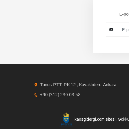
E-pos
Tunus PTT, PK 12 , Kavaklıdere-Ankara
+90 (312) 230 03 58
kaosgldergi.com sitesi, Gökku