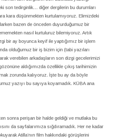
 son tedirginlik… diğer dergilerin bu durumları
kara kara düşünmekten kurtulamıyoruz. Elimizdeki
sıralarken bazen de önceden duyurduğumuz bir
memekten nasıl kurtuluruz bilemiyoruz. Artık
gi bir ay boyunca keyif ile yaptığımız bir işlem
a olduğumuz bir iş bizim için (tabi yazıları
rak verebilen arkadaşların son dizgi gecelerimizi
e gözönüne aldığımızda özellikle çıkış tarihimizin
amak zorunda kalıyoruz. İşte bu ay da böyle
ğumuz yazıyı bu sayıya koyamadık. KÜBA ana
kten sonra perişan bir halde geldiği ve mutlaka bu
yazısını da sayfalarımıza sığdıramadık. Her ne kadar
arak Atilla’nın film hakkındaki görüşlerini