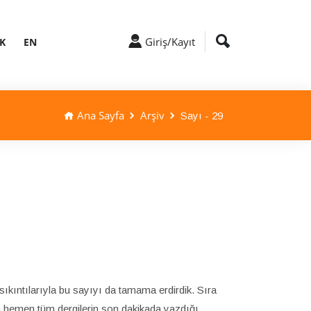
Giriş/Kayıt
K
EN
Ana Sayfa
Arşiv
Sayı - 29
sıkıntılarıyla bu sayıyı da tamama erdirdik. Sıra
 hemen tüm dergilerin son dakikada yazdığı