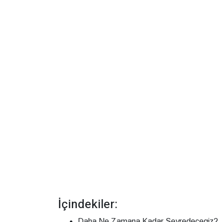
İçindekiler:
Daha Ne Zamana Kadar Seyredecegiz?