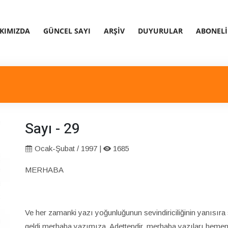
KIMIZDA
GÜNCEL SAYI
ARŞIV
DUYURULAR
ABONELI
Sayı - 29
Ocak-Şubat / 1997 |
1685
MERHABA
Ve her zamanki yazı yoğunluğunun sevindiriciliğinin yanısıra 
geldi merhaba yazımıza. Adettendir, merhaba yazıları hemen