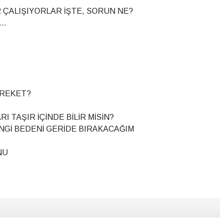
 ÇALIŞIYORLAR İŞTE, SORUN NE?
..
AREKET?
I TAŞIR İÇİNDE BİLİR MİSİN?
NGİ BEDENİ GERİDE BIRAKACAĞIM
NU