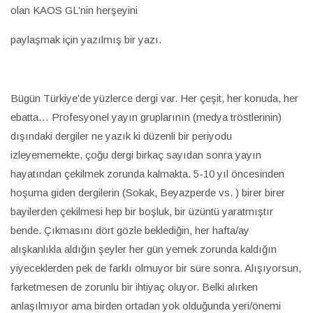
olan KAOS GL’nin herşeyini
paylaşmak için yazılmış bir yazı.
Bügün Türkiye’de yüzlerce dergi var. Her çeşit, her konuda, her
ebatta… Profesyonel yayın gruplarının (medya tröstlerinin)
dışındaki dergiler ne yazık ki düzenli bir periyodu
izleyememekte, çoğu dergi birkaç sayıdan sonra yayın
hayatından çekilmek zorunda kalmakta. 5-10 yıl öncesinden
hoşuma giden dergilerin (Sokak, Beyazperde vs. ) birer birer
bayilerden çekilmesi hep bir boşluk, bir üzüntü yaratmıştır
bende. Çıkmasını dört gözle beklediğin, her hafta/ay
alışkanlıkla aldığın şeyler her gün yemek zorunda kaldığın
yiyeceklerden pek de farklı olmuyor bir süre sonra. Alışıyorsun,
farketmesen de zorunlu bir ihtiyaç oluyor. Belki alırken
anlaşılmıyor ama birden ortadan yok olduğunda yeri/önemi