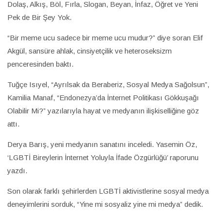
Dolaş, Alkış, Böl, Fırla, Slogan, Beyan, İnfaz, Öğret ve Yeni
Pek de Bir Şey Yok.
“Bir meme ucu sadece bir meme ucu mudur?” diye soran Elif
Akgül, sansüre ahlak, cinsiyetçilik ve heteroseksizm
penceresinden baktı.
Tuğçe Isıyel, “Ayrılsak da Beraberiz, Sosyal Medya Sağolsun”,
Kamilia Manaf, “Endonezya’da İnternet Politikası Gökkuşağı
Olabilir Mi?” yazılarıyla hayat ve medyanın ilişkiselliğine göz
attı.
Derya Barış, yeni medyanın sanatını inceledi. Yasemin Öz,
‘LGBTİ Bireylerin İnternet Yoluyla İfade Özgürlüğü’ raporunu
yazdı.
Son olarak farklı şehirlerden LGBTİ aktivistlerine sosyal medya
deneyimlerini sorduk, “Yine mi sosyaliz yine mi medya” dedik.