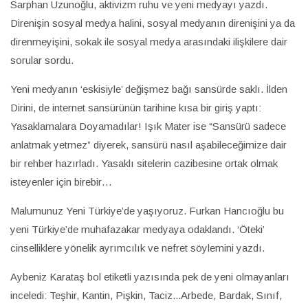
Sarphan Uzunoğlu, aktivizm ruhu ve yeni medyayı yazdı.
Direnişin sosyal medya halini, sosyal medyanın direnişini ya da
direnmeyişini, sokak ile sosyal medya arasındaki ilişkilere dair
sorular sordu.
Yeni medyanın ‘eskisiyle’ değişmez bağı sansürde saklı. İlden
Dirini, de internet sansürünün tarihine kısa bir giriş yaptı:
Yasaklamalara Doyamadılar! Işık Mater ise “Sansürü sadece
anlatmak yetmez” diyerek, sansürü nasıl aşabileceğimize dair
bir rehber hazırladı. Yasaklı sitelerin cazibesine ortak olmak
isteyenler için birebir…
Malumunuz Yeni Türkiye’de yaşıyoruz. Furkan Hancıoğlu bu
yeni Türkiye’de muhafazakar medyaya odaklandı. ‘Öteki’
cinselliklere yönelik ayrımcılık ve nefret söylemini yazdı.
Aybeniz Karataş bol etiketli yazısında pek de yeni olmayanları
inceledi: Teşhir, Kantin, Pişkin, Taciz...Arbede, Bardak, Sınıf,