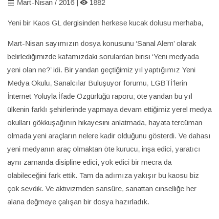
Mart-Nisan / 2016 |
1882
Yeni bir Kaos GL dergisinden herkese kucak dolusu merhaba,
Mart-Nisan sayımızın dosya konusunu ‘Sanal Alem’ olarak
belirlediğimizde kafamızdaki sorulardan birisi ‘Yeni medyada
yeni olan ne?’ idi. Bir yandan geçtiğimiz yıl yaptığımız Yeni
Medya Okulu, Sanalcılar Buluşuyor forumu, LGBTİ’lerin
İnternet Yoluyla İfade Özgürlüğü raporu; öte yandan bu yıl
ülkenin farklı şehirlerinde yapmaya devam ettiğimiz yerel medya
okulları gökkuşağının hikayesini anlatmada, hayata tercüman
olmada yeni araçların nelere kadir olduğunu gösterdi. Ve dahası
yeni medyanın araç olmaktan öte kurucu, inşa edici, yaratıcı
aynı zamanda disipline edici, yok edici bir mecra da
olabileceğini fark ettik. Tam da adımıza yakışır bu kaosu biz
çok sevdik. Ve aktivizmden sansüre, sanattan cinselliğe her
alana değmeye çalışan bir dosya hazırladık.