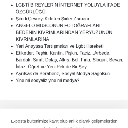
LGBTİ BİREYLERİN İNTERNET YOLUYLA İFADE
ÖZGÜRLÜĞÜ
Şimdi Çevreyi Kirleten Şiirler Zamanı
ANGELO MUSCONUN FOTOĞRAFLARI:
BEDENİN KIVRIMLARINDAN YERYÜZÜNÜN
KIVRIMLARINA
Yeni Anayasa Tartışmaları ve Lgbt Hareketi
Etiketler: Teşhir, Kantin, Pişkin, Taciz...Arbede,
Bardak, Sınıf, Dolaş, Alkış, Böl, Fırla, Slogan, Beyan,
İnfaz, Öğret ve Yeni Pek de Bir Şey
Ayrılsak da Beraberiz, Sosyal Medya Sağolsun
Yine mi sosyaliz yine mi medya?
E-posta bültenimize kayıt olup anlık olarak gelişmelerden