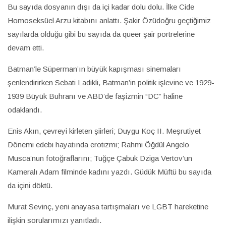
Bu sayıda dosyanın dışı da içi kadar dolu dolu. İlke Cide
Homoseksüel Arzu kitabını anlattı. Şakir Özüdoğru geçtiğimiz
sayılarda olduğu gibi bu sayıda da queer şair portrelerine
devam etti.
Batman’le Süperman’ın büyük kapışması sinemaları
şenlendirirken Sebati Ladikli, Batman’in politik işlevine ve 1929-
1939 Büyük Buhranı ve ABD’de faşizmin “DC” haline
odaklandı.
Enis Akın, çevreyi kirleten şiirleri; Duygu Koç II. Meşrutiyet
Dönemi edebi hayatında erotizmi; Rahmi Öğdül Angelo
Musca’nun fotoğraflarını; Tuğçe Çabuk Dziga Vertov’un
Kameralı Adam filminde kadını yazdı. Güdük Müftü bu sayıda
da içini döktü.
Murat Sevinç, yeni anayasa tartışmaları ve LGBT hareketine
ilişkin sorularımızı yanıtladı.