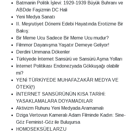
Batmanin Politik İşlevi: 1929-1939 Büyük Buhranı ve
ABDde Faşizmin DC Hali
Yeni Medya Sanatı
II. Meşrutiyet Dönemi Edebi Hayatında Erotizme Bir
Bakış:
Bir Meme Ucu Sadece Bir Meme Ucu mudur?
Filmmor Dayanışma Yaşatır Demeye Geliyor!
Derdini Ummana Dökenler
Türkiyede İnternet Sansürü ve Sansürü Aşma Yolları
İnternet Politikası Endonezyada Gökkuşağı olabilir
mi?
YENİ TÜRKİYEDE MUHAFAZAKÂR MEDYA VE
ÖTEKİ(!)
İNTERNET SANSÜRÜNÜN KISA TARİHİ:
YASAKLAMALARA DOYAMADILAR
Aktivizm Ruhunu Yeni Medyada Aramamalı
Dziga Vertovun Kameralı Adam Filminde Kadın: Sine-
Göz Feminist-Göz ile Buluşursa
HOMOSEKSÜEL ARZU