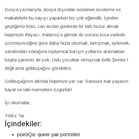
Dosya yazılarıyla, dosya dışından seslenen inceleme ve
makalelerle bu sayıyı yaparken biz çok eğlendik. İçinden
geçtiğimiz kötü, can acıtan günlerde bir tatlı huzur almak
hepimizin ihtiyacı. Kalamış’a gitmek de sorunu kısa vadede
çözmeyeceğine göre daha fazla okumak, tartışmak, eylemek,
sanalından sokağına toplumsal barışın yollarını aramaktan
başka çaremiz de yok. Uslu çocuklar olmazsak belki Şirinler’i
değil ama gökkuşağını görebiliriz.
Gökkuşağının altında hepimize yer var. Sansüre inat yaşasın
hayat ve tabi memelere özgürlük!
İyi okumalar,
Yıldız Tar
İçindekiler:
poetiQa: queer şair portreleri