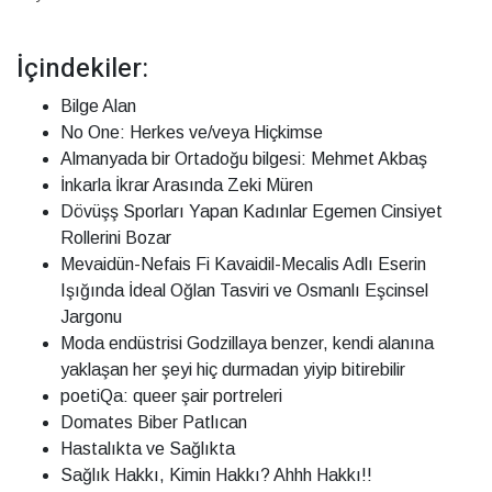
İçindekiler:
Bilge Alan
No One: Herkes ve/veya Hiçkimse
Almanyada bir Ortadoğu bilgesi: Mehmet Akbaş
İnkarla İkrar Arasında Zeki Müren
Dövüşş Sporları Yapan Kadınlar Egemen Cinsiyet
Rollerini Bozar
Mevaidün-Nefais Fi Kavaidil-Mecalis Adlı Eserin
Işığında İdeal Oğlan Tasviri ve Osmanlı Eşcinsel
Jargonu
Moda endüstrisi Godzillaya benzer, kendi alanına
yaklaşan her şeyi hiç durmadan yiyip bitirebilir
poetiQa: queer şair portreleri
Domates Biber Patlıcan
Hastalıkta ve Sağlıkta
Sağlık Hakkı, Kimin Hakkı? Ahhh Hakkı!!