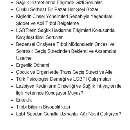
Sağlık Hizmetlerine Erişimde Gizli Sorunlar
Çünkü Serbest Bir Pazar Her Şeyi Bozar
Kişilerin Cinsel Yönelimleri Sebebiyle Yaşadıkları
Şiddet ve Adli Tıbbi Belgeleme
LGBTlerin Sağlık Haklarına Erişimleri Konusunda
Karşılaştıkları Sorunlar
Bedensel Cinsiyete Tıbbi Müdahalenin Öncesi ve
Sonrası: Geçiş Sürecinden Beklenti ve Aksamalar
Üzerine
Ergenlik Dönemi
Çocuk ve Ergenlerde Trans Geçiş Süreci ve Aile
Türk Psikologlar Derneği ve LGBTİ Çalışmaları
Lezbiyen Kadınların Cinselliği ve Sağlık İhtiyaçları ile
İlgili Yeterince Konuşuyor Muyuz?
Erkeklik
Tıbbi Bilginin Biyopolitikası
Lgbt Spodun Gönüllü Uzmanlar Ağı Nasıl Çalışıyor?