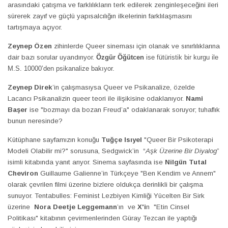
arasındaki çatışma ve farklılıkların terk edilerek zenginleşeceğini ileri
sürerek zayıf ve güçlü yapısalcılığın ilkelerinin farklılaşmasını
tartışmaya açıyor.
Zeynep Özen
zihinlerde Queer sineması için olanak ve sınırlılıklarına
dair bazı sorular uyandırıyor.
Özgür Öğütcen
ise fütüristik bir kurgu ile
M.S. 10000’den psikanalize bakıyor.
Zeynep Direk
’in çalışmasıysa Queer ve Psikanalize, özelde
Lacancı Psikanalizin queer teori ile ilişikisine odaklanıyor.
Nami
Başer
ise "bozmayı da bozan Freud’a" odaklanarak soruyor; tuhaflık
bunun neresinde?
Kütüphane sayfamızın konuğu
Tuğçe Isıyel
"Queer Bir Psikoterapi
Modeli Olabilir mi?" sorusuna, Sedgwick’in “
Aşk Üzerine Bir Diyalog
”
isimli kitabında yanıt arıyor. Sinema sayfasında ise
Nilgün Tutal
Cheviron
Guillaume Galienne’in Türkçeye "Ben Kendim ve Annem"
olarak çevrilen filmi üzerine bizlere oldukça derinlikli bir çalışma
sunuyor. Tentabulles: Feminist Lezbiyen Kimliği Yücelten Bir Sirk
üzerine
Nora Deetje Leggemann
’ın
ve
X'i
n "Etin Cinsel
Politikası" kitabının çevirmenlerinden Güray Tezcan ile yaptığı