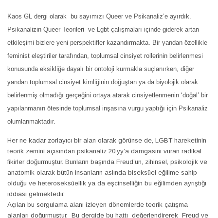
Kaos GL dergi olarak
bu sayımızı Queer ve Psikanaliz’e ayırdık.
Psikanalizin Queer Teorileri
ve Lgbt çalışmaları içinde giderek artan
etkileşimi bizlere yeni perspektifler kazandırmakta. Bir yandan özellikle
feminist eleştiriler tarafından, toplumsal cinsiyet rollerinin belirlenmesi
konusunda eksikliğe dayalı bir ontoloji kurmakla suçlanırken, diğer
yandan toplumsal cinsiyet kimliğinin doğuştan ya da biyolojik olarak
belirlenmiş olmadığı gerçeğini ortaya atarak cinsiyetlenmenin ‘doğal’ bir
yapılanmanın ötesinde toplumsal inşasına vurgu yaptığı için Psikanaliz
olumlanmaktadır.
Her ne kadar zorlayıcı bir alan olarak görünse de, LGBT hareketinin
teorik zemini açısından psikanaliz 20.yy’a damgasını vuran radikal
fikirler doğurmuştur. Bunların başında Freud’un, zihinsel, psikolojik ve
anatomik olarak bütün insanların aslında biseksüel eğilime sahip
olduğu ve heteroseksüellik ya da eşcinselliğin bu eğilimden ayrıştığı
iddiası gelmektedir.
Açılan bu sorgulama alanı izleyen dönemlerde teorik çatışma
alanları doğurmuştur. Bu dergide bu hattı değerlendirerek Freud ve