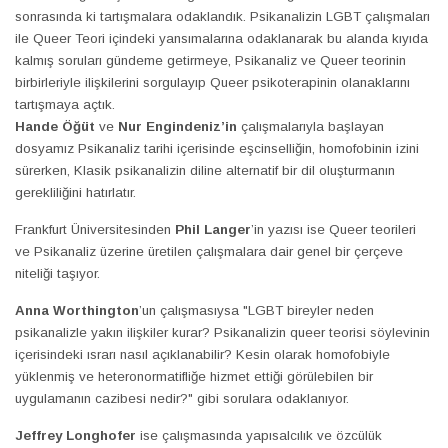
sonrasında ki tartışmalara odaklandık. Psikanalizin LGBT çalışmaları
ile Queer Teori içindeki yansımalarına odaklanarak bu alanda kıyıda
kalmış soruları gündeme getirmeye, Psikanaliz ve Queer teorinin
birbirleriyle ilişkilerini sorgulayıp Queer psikoterapinin olanaklarını
tartışmaya açtık.
Hande Öğüt
ve
Nur Engindeniz’in
çalışmalarıyla başlayan
dosyamız Psikanaliz tarihi içerisinde eşcinselliğin, homofobinin izini
sürerken, Klasik psikanalizin diline alternatif bir dil oluşturmanın
gerekliliğini hatırlatır.
Frankfurt Üniversitesinden
Phil Langer
’in yazısı ise Queer teorileri
ve Psikanaliz üzerine üretilen çalışmalara dair genel bir çerçeve
niteliği taşıyor.
Anna
Worthington
’un çalışmasıysa "LGBT bireyler neden
psikanalizle yakın ilişkiler kurar? Psikanalizin queer teorisi söylevinin
içerisindeki ısrarı nasıl açıklanabilir? Kesin olarak homofobiyle
yüklenmiş ve heteronormatifliğe hizmet ettiği görülebilen bir
uygulamanın cazibesi nedir?" gibi sorulara odaklanıyor.
Jeffrey Longhofer
ise çalışmasında yapısalcılık ve özcülük