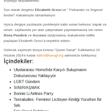
söyleşiyi okuyabilirsiniz.
Son olarak dergimiz
Elizabeth Grosz
’un " Psikanaliz ve İmgesel
Beden" makalesiyle tamamlanıyor.
Ayrıca dergiye yazılarıyla çevirileriyle katkı sunan herkese, kapak ve
umum sayfasında yer alan çalışmaların yayınlanmasına izin veren
Rona Pondick
ve
Acconci
stüdyolarına, makalesinin telifini
paylaşan Elizabeth Grosz’a teşekkür ederiz.
Gelecek sayımızın dosya konusu "Queer Sanat". Katkılarınızı 10
editor@kaosgl.org
Haziran 2014’e kadar
adresinize bekliyoruz.
İçindekiler:
Uluslararası Homofobi Karşıtı Buluşmanın
Dokuzuncusu Yaklaşıyor
LGBT Gündem
SINIR/AŞMAK
Bonnie Li Airlines Party
Tentabulles: Feminist Lezbiyen Kimliği Yücelten Bir
Sirk