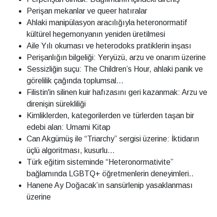
Perişan mekanlar ve queer hatıralar
Ahlaki manipülasyon aracılığıyla heteronormatif
kültürel hegemonyanın yeniden üretilmesi
Aile Yılı okuması ve heterodoks pratiklerin inşası
Perişanlığın bilgeliği: Yeryüzü, arzu ve onarım üzerine
Sessizliğin suçu: The Children’s Hour, ahlaki panik ve
görelilik çağında toplumsal...
Filistin'in silinen kuir hafızasını geri kazanmak: Arzu ve
direnişin sürekliliği
Kimliklerden, kategorilerden ve türlerden taşan bir
edebi alan: Umami Kitap
Can Akgümüş ile “Triarchy” sergisi üzerine: İktidarın
üçlü algoritması, kusurlu...
Türk eğitim sisteminde “Heteronormativite”
bağlamında LGBTQ+ öğretmenlerin deneyimleri..
Hanene Ay Doğacak’ın sansürlenip yasaklanması
üzerine