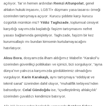
açılıyor. Tar’ın hemen ardından
Remzi Altunpolat
, genel
ahlakın hukuki inşasını, LGBTİ+ düşmanı yasa tasarısı örneği
üzerinden tartışmaya açıyor: Kurucu şiddete karşı kurucu
özgürlük mümkün mü?
Yıldız Taghızade
, toplumsal cinsiyet
karşıtlığı sayımızda başlattığı faşizm tartışmasını nefret
yasası bağlamında genişletiyor. Taghızade, faşizm bir kez
kurumsallaştı mı bundan kimsenin kurtulamayacağını
hatırlatıyor.
Aksu Bora
, dosyamızda ilham aldığımız Mabel’in “Karakol”u
üzerinden güvenlikçi politikaları ve içimizi, bizi sorguluyor; “ayna
dünya”nın yalnızca karşımızda gördüklerimiz olmadığını
vurguluyor.
Karin Karakaşlı,
aynı tartışmaya “edebiyat ve
tekmil sanat” üzerinden dahil oluyor, “muhaliflik terbiyesi”nden
bahsediyor.
Celal Gündoğdu
ise, “içselleştirilmiş ahlakçılık”
üzerinden çuvaldızı kendimize batırıyor.