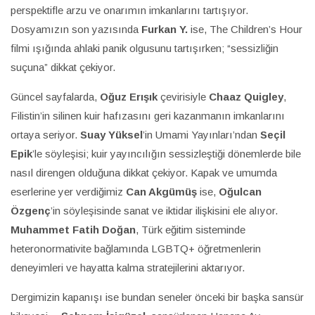
perspektifle arzu ve onarımın imkanlarını tartışıyor.
Dosyamızın son yazısında
Furkan Y.
ise, The Children’s Hour
filmi ışığında ahlaki panik olgusunu tartışırken; “sessizliğin
suçuna” dikkat çekiyor.
Güncel sayfalarda,
Oğuz Erışık
çevirisiyle
Chaaz Quigley
,
Filistin’in silinen kuir hafızasını geri kazanmanın imkanlarını
ortaya seriyor.
Suay Yüksel
’in Umami Yayınları’ndan
Seçil
Epik
’le söyleşisi; kuir yayıncılığın sessizleştiği dönemlerde bile
nasıl direngen olduğuna dikkat çekiyor. Kapak ve umumda
eserlerine yer verdiğimiz
Can Akgümüş
ise,
Oğulcan
Özgenç
’in söyleşisinde sanat ve iktidar ilişkisini ele alıyor.
Muhammet Fatih Doğan
, Türk eğitim sisteminde
heteronormativite bağlamında LGBTQ+ öğretmenlerin
deneyimleri ve hayatta kalma stratejilerini aktarıyor.
Dergimizin kapanışı ise bundan seneler önceki bir başka sansür