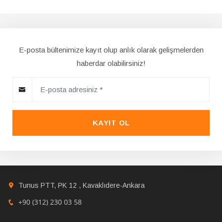
E-posta bültenimize kayıt olup anlık olarak gelişmelerden
haberdar olabilirsiniz!
KAYIT OL
Tunus PTT, PK 12 , Kavaklıdere-Ankara
+90 (312) 230 03 58