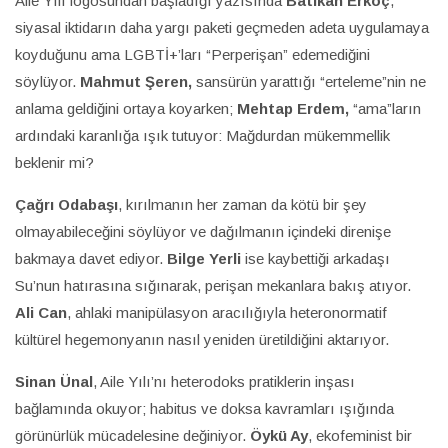
Aile Yılı logosundan başladığı yazısında
Batıkan Erkoç
,
siyasal iktidarın daha yargı paketi geçmeden adeta uygulamaya
koyduğunu ama LGBTİ+’ları “Perperişan” edemediğini
söylüyor.
Mahmut Şeren,
sansürün yarattığı “erteleme”nin ne
anlama geldiğini ortaya koyarken;
Mehtap Erdem,
“ama”ların
ardındaki karanlığa ışık tutuyor: Mağdurdan mükemmellik
beklenir mi?
Çağrı Odabaşı
, kırılmanın her zaman da kötü bir şey
olmayabileceğini söylüyor ve dağılmanın içindeki direnişe
bakmaya davet ediyor.
Bilge Yerli
ise kaybettiği arkadaşı
Su’nun hatırasına sığınarak, perişan mekanlara bakış atıyor.
Ali Can
, ahlaki manipülasyon aracılığıyla heteronormatif
kültürel hegemonyanın nasıl yeniden üretildiğini aktarıyor.
Sinan Ünal
, Aile Yılı’nı heterodoks pratiklerin inşası
bağlamında okuyor; habitus ve doksa kavramları ışığında
görünürlük mücadelesine değiniyor.
Öykü Ay
, ekofeminist bir