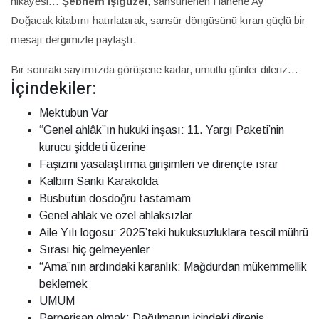
hikayesi…
Şebnem İşigüzel
, sansürlenen Hanene Ay
Doğacak kitabını hatırlatarak; sansür döngüsünü kıran güçlü bir
mesajı dergimizle paylaştı.
Bir sonraki sayımızda görüşene kadar, umutlu günler dileriz…
İçindekiler:
Mektubun Var
“Genel ahlâk”ın hukuki inşası: 11. Yargı Paketi’nin
kurucu şiddeti üzerine
Faşizmi yasalaştırma girişimleri ve dirençte ısrar
Kalbim Sanki Karakolda
Büsbütün dosdoğru tastamam
Genel ahlak ve özel ahlaksızlar
Aile Yılı logosu: 2025’teki hukuksuzluklara tescil mührü
Sırası hiç gelmeyenler
“Ama”nın ardındaki karanlık: Mağdurdan mükemmellik
beklemek
UMUM
Perperişan olmak: Dağılmanın içindeki direniş