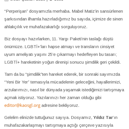
“Perperişan” dosyamızla merhaba. Mabel Matiz’in sansürlenen
şarkısından ilhamla hazırladığımız bu sayıda, içimize de sinen
ahlakçılık ve muhafazakarlığı sorguluyoruz.
Biz dosyayı hazırlarken, 11. Yargı Paketi’nin taslağı düştü
önümüze. LGBTİ+’ları hapse atmayı ve transların cinsiyet
uyum ameliyatı yaşını 25’e çıkarmayı hedefleyen bu tasarı;
LGBTİ+ hareketinin yoğun direnişi sonucu şimdilik geri çekildi.
Tam da bu “şimdilik”ten hareket ederek, bir sonraki sayımızda
“Yeni Bir Yer” temasıyla mücadelenin geleceğini, hayallerimizi,
arzularımızı, nasıl bir dünyada yaşamak istediğimizi tartışmaya
açmak istiyoruz. Yazılarınızı her zaman olduğu gibi
editor@kaosgl.org
adresine bekliyoruz.
Gelelim elinizde tuttuğunuz sayıya. Dosyamız,
Yıldız Tar
’ın
muhafazakarlaşmayı tartışmaya açtığı çerçeve yazısıyla