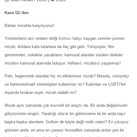
Kaos GL’den
Baharı mizahla karşılıyoruz!
Yönetenlerin arzı endam ettiği kırmızı halıyı kaygan zemine çeviren
mizah, iktidara kafa tutanlara da ilaç gibi gelir. Yürüyüşler, film
gösterimleri, sokaklar yasaklanır; kamusal alandan sürülen ötekiler
mizahın kamusal alanında buluşur. Velhasıl, mizahsız yaşanmaz!
Peki, hegemonik olandan hiç mi etkilenmez mizah? Mesela, cinsiyetçi
ve heteronormatif stereotipleri kullanmaz mı? Kadınları ve LGBTİ’leri
dışarıda bırakan espri, mizah olabilir mi?
Mizah aynı zamanda çok kuvvetli bir araçtır da. Bir anda değiştiriverir
gökyüzünün rengini. Yarattığı ufacık bir gülümseme ile bir anda taşır
başka başka alemlere. Gullüm de böyle değil midir zaten? En çıkışsız
görünen anda, en ama en çaresiz hissedilen zamanda atılan şen bir