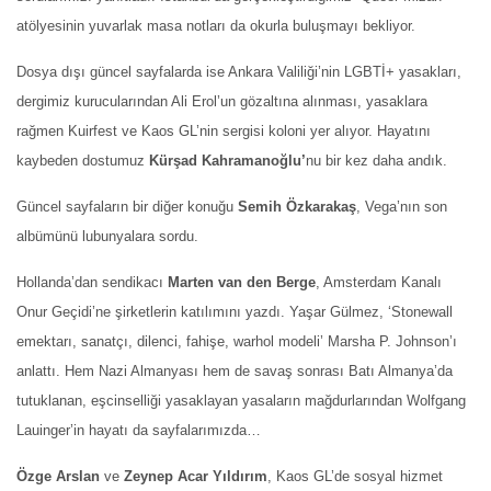
atölyesinin yuvarlak masa notları da okurla buluşmayı bekliyor.
Dosya dışı güncel sayfalarda ise Ankara Valiliği’nin LGBTİ+ yasakları,
dergimiz kurucularından Ali Erol’un gözaltına alınması, yasaklara
rağmen Kuirfest ve Kaos GL’nin sergisi koloni yer alıyor. Hayatını
kaybeden dostumuz
Kürşad Kahramanoğlu’
nu bir kez daha andık.
Güncel sayfaların bir diğer konuğu
Semih Özkarakaş
, Vega’nın son
albümünü lubunyalara sordu.
Hollanda’dan sendikacı
Marten van den Berge
, Amsterdam Kanalı
Onur Geçidi’ne şirketlerin katılımını yazdı. Yaşar Gülmez, ‘Stonewall
emektarı, sanatçı, dilenci, fahişe, warhol modeli’ Marsha P. Johnson’ı
anlattı. Hem Nazi Almanyası hem de savaş sonrası Batı Almanya’da
tutuklanan, eşcinselliği yasaklayan yasaların mağdurlarından Wolfgang
Lauinger’in hayatı da sayfalarımızda…
Özge Arslan
ve
Zeynep Acar Yıldırım
, Kaos GL’de sosyal hizmet