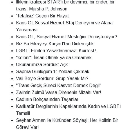
İlklerin kraliçesi STAR'lı bir devrimci, bir önder, bir
trans: Marsha P. Johnson
‘Telafisiz' Geçen Bir Hayat
Kaos GL Sosyal Hizmet Staj Deneyimi ve Alana
Yansıması
Kaos GL, Sosyal Hizmet Mesleğini Dönüştürüyor?
Biz Bu Hikayeyi Kürşad'tan Dinlemiştik
LGBTİ Filmleri Yasaklanamaz: Kuirfest!
"koloni": İnsan Olmak ya da Olmamak
Okurlarımıza Sorduk: Aşk
Sapma Günlüğüm 1: Yoldan Çıkmak
Vali Bey'e Sordum: Grup Yasak Mı?
"Trans Geçiş Süreci Kasvet Demek Değil"
Zalimin Zulmü Varsa Direnenin Mizahı Var!
Cadının Bohçasından Taşanlar
Karikatür Dergilerinin Kapaklarında Kadın ve LGBTİ
Temsili
Seyhan Arman ile Küründen Söyleşi: Her Kolinin Bir
Görevi Var!