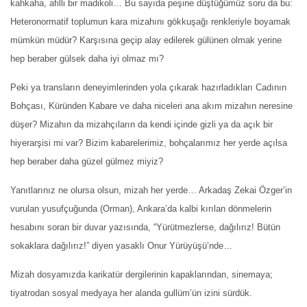
kahkaha, afilli bir madikoli… Bu sayıda peşine düştüğümüz soru da bu:
Heteronormatif toplumun kara mizahını gökkuşağı renkleriyle boyamak
mümkün müdür? Karşısına geçip alay edilerek gülünen olmak yerine
hep beraber gülsek daha iyi olmaz mı?
Peki ya transların deneyimlerinden yola çıkarak hazırladıkları Cadının
Bohçası, Küründen Kabare ve daha niceleri ana akım mizahın neresine
düşer? Mizahın da mizahçıların da kendi içinde gizli ya da açık bir
hiyerarşisi mi var? Bizim kabarelerimiz, bohçalarımız her yerde açılsa
hep beraber daha güzel gülmez miyiz?
Yanıtlarınız ne olursa olsun, mizah her yerde… Arkadaş Zekai Özger’in
vurulan yusufçuğunda (Orman), Ankara’da kalbi kırılan dönmelerin
hesabını soran bir duvar yazısında, “Yürütmezlerse, dağılırız! Bütün
sokaklara dağılırız!” diyen yasaklı Onur Yürüyüşü’nde…
Mizah dosyamızda karikatür dergilerinin kapaklarından, sinemaya;
tiyatrodan sosyal medyaya her alanda gullüm’ün izini sürdük.