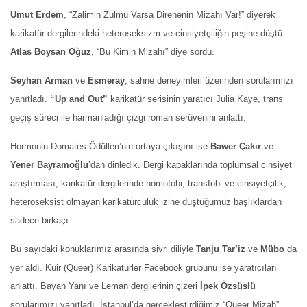
Umut Erdem
, “Zalimin Zulmü Varsa Direnenin Mizahı Var!” diyerek
karikatür dergilerindeki heteroseksizm ve cinsiyetçiliğin peşine düştü.
Atlas Boysan Oğuz
, “Bu Kimin Mizahı” diye sordu.
Seyhan Arman
ve
Esmeray
, sahne deneyimleri üzerinden sorularımızı
yanıtladı.
“Up and Out”
karikatür serisinin yaratıcı Julia Kaye, trans
geçiş süreci ile harmanladığı çizgi roman serüvenini anlattı.
Hormonlu Domates Ödülleri’nin ortaya çıkışını ise
Bawer Çakır
ve
Yener Bayramoğlu
’dan dinledik. Dergi kapaklarında toplumsal cinsiyet
araştırması; karikatür dergilerinde homofobi, transfobi ve cinsiyetçilik;
heteroseksist olmayan karikatürcülük izine düştüğümüz başlıklardan
sadece birkaçı.
Bu sayıdaki konuklarımız arasında sivri diliyle
Tanju Tar’iz
ve
Mübo
da
yer aldı. Kuir (Queer) Karikatürler Facebook grubunu ise yaratıcıları
anlattı. Bayan Yanı ve Leman dergilerinin çizeri
İpek Özsüslü
sorularımızı yanıtladı. İstanbul’da gerçekleştirdiğimiz “Queer Mizah”