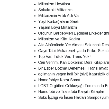
Militarizm Heyûlası
Sokaktaki Militarizm
Militarizmin Artık Adı Var
Yeşil Kurbağaların Saati
Yaşam Boyu Militarizm
Ordunun Bartlebyleri Eşcinsel Erkekler (mi
Militarizm ve Kürt Kadını
Aile Albümünde Yer Alması Sakıncalı Resim
Gayri Tabii Mukarenet ya da Psiko-Seksü
Top Var, Tüfek Var, Trans Yok!
Can Veririm, Kan Dökerim: Ders Kitapları
Bir Ezber Bozma Denemesi: TransHayat
açılmanın vegan hali [bir (sivil) itaatsizli
Homofobiye Karşı Sanat
LGBT Örgütleri Gökkuşağı Forumunda Bu
Homofobi ve Transfobi Karşıtı Kitaplar
Seks İşçiliği ve İnsan Hakları Sempozyum