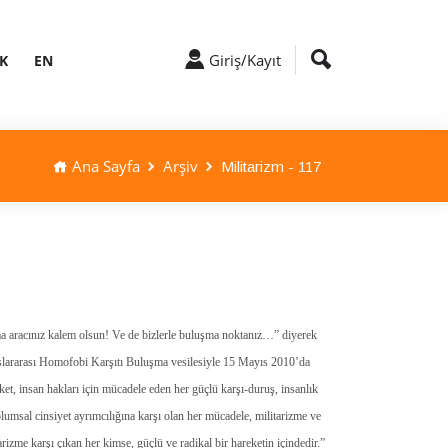
Giriş/Kayıt
K
EN
Ana Sayfa
Arşiv
Militarizm - 117
ma aracınız kalem olsun! Ve de bizlerle buluşma noktanız…” diyerek
luslararası Homofobi Karşıtı Buluşma vesilesiyle 15 Mayıs 2010’da
et, insan hakları için mücadele eden her güçlü karşı-duruş, insanlık
plumsal cinsiyet ayrımcılığına karşı olan her mücadele, militarizme ve
rizme karşı çıkan her kimse, güçlü ve radikal bir hareketin içindedir.”