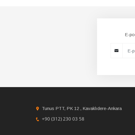
E-pos
Tunus PTT, PK 12 , Kavaklıdere-Ankara
+90 (312) 230 03 58