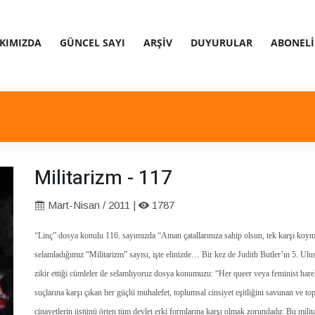
KIMIZDA
GÜNCEL SAYI
ARŞIV
DUYURULAR
ABONELI
Militarizm - 117
Mart-Nisan / 2011 |
1787
“Linç” dosya konulu 116. sayımızda “Aman çatallarınıza sahip olsun, tek karşı koy
selamladığımız “Militarizm” sayısı, işte elinizde… Bir kez de Judith Butler’ın 5. U
zikir ettiği cümleler ile selamlıyoruz dosya konumuzu: “Her queer veya feminist harek
suçlarına karşı çıkan her güçlü muhalefet, toplumsal cinsiyet eşitliğini savunan ve to
cinayetlerin üstünü örten tüm devlet erki formlarına karşı olmak zorundadır. Bu milita