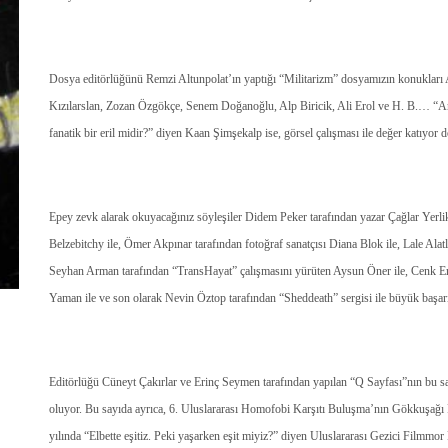
Dosya editörlüğünü Remzi Altunpolat’ın yaptığı “Militarizm” dosyamızın konukları 
Kızılarslan, Zozan Özgökçe, Senem Doğanoğlu, Alp Biricik, Ali Erol ve H. B.… “Anaf
fanatik bir eril midir?” diyen Kaan Şimşekalp ise, görsel çalışması ile değer katıyor 
Epey zevk alarak okuyacağınız söyleşiler Didem Peker tarafından yazar Çağlar Yerli
Belzebitchy ile, Ömer Akpınar tarafından fotoğraf sanatçısı Diana Blok ile, Lale Alat
Seyhan Arman tarafından “TransHayat” çalışmasını yürüten Aysun Öner ile, Cenk E
Yaman ile ve son olarak Nevin Öztop tarafından “Sheddeath” sergisi ile büyük başarı
Editörlüğü Cüneyt Çakırlar ve Erinç Seymen tarafından yapılan “Q Sayfası”nın bu sa
oluyor. Bu sayıda ayrıca, 6. Uluslararası Homofobi Karşıtı Buluşma’nın Gökkuşağı Fo
yılında “Elbette eşitiz. Peki yaşarken eşit miyiz?” diyen Uluslararası Gezici Filmmor K