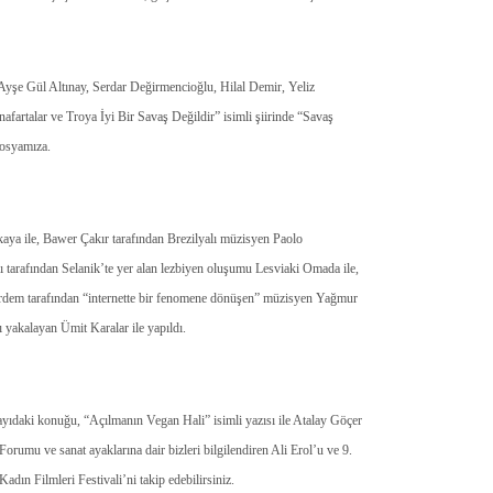
Ayşe Gül Altınay, Serdar Değirmencioğlu, Hilal Demir, Yeliz
artalar ve Troya İyi Bir Savaş Değildir” isimli şiirinde “
Savaş
dosyamıza.
kaya ile, Bawer Çakır tarafından Brezilyalı müzisyen Paolo
lı tarafından Selanik’te yer alan lezbiyen oluşumu Lesviaki Omada ile,
rdem tarafından “internette bir fenomene dönüşen” müzisyen Yağmur
 yakalayan Ümit Karalar ile yapıldı.
yıdaki konuğu, “Açılmanın Vegan Hali” isimli yazısı ile Atalay Göçer
rumu ve sanat ayaklarına dair bizleri bilgilendiren Ali Erol’u ve 9.
adın Filmleri Festivali’ni takip edebilirsiniz.