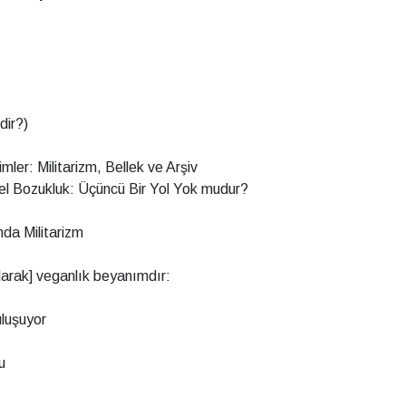
dir?)
ler: Militarizm, Bellek ve Arşiv
el Bozukluk: Üçüncü Bir Yol Yok mudur?
nda Militarizm
k olarak] veganlık beyanımdır:
luşuyor
u