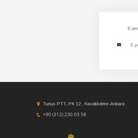
E-pos
Tunus PTT, PK 12 , Kavaklıdere-Ankara
+90 (312) 230 03 58