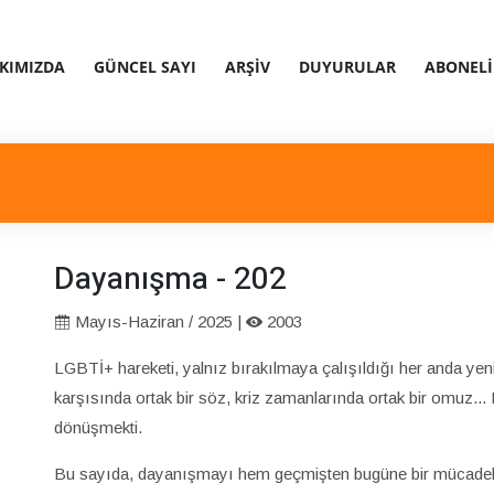
KIMIZDA
GÜNCEL SAYI
ARŞIV
DUYURULAR
ABONELI
Dayanışma - 202
Mayıs-Haziran / 2025 |
2003
LGBTİ+ hareketi, yalnız bırakılmaya çalışıldığı her anda yeni
karşısında ortak bir söz, kriz zamanlarında ortak bir omuz... D
dönüşmekti.
Bu sayıda, dayanışmayı hem geçmişten bugüne bir mücadele h