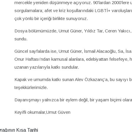
mercekle yeniden düşünmeye açıyoruz. 90’lardan 2000’lere 
sorgulamalara; afet ve kriz koşullarındaki LGBTİ+ varoluşlard
çok yönlü bir içeriği birlikte sunuyoruz.
Dosya bölümümüzde, Umut Güner, Yıldız Tar, Ceren Yakıcı, 
sundu.
Güncel sayfalarda ise, Umut Güner, İsmail Alacaoğlu, Sa, İsa 
Onur Haftası’ndan kamusal alanlara, edebiyattan felsefeye, 
uzanan yazılarıyla katkı sundular.
Kapak ve umumda katkı sunan Alev Özkazanç’a, bu sayıyı birl
teşekkürlerimizle.
Dayanışmayı yalnızca bir eylem değil, bir yaşam biçimi ola
Keyifli okumalar,Umut Güven
ağının Kısa Tarihi