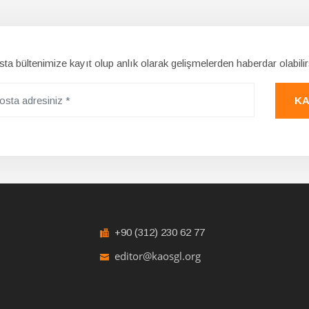
ta bültenimize kayıt olup anlık olarak gelişmelerden haberdar olabilir
KA
+90 (312) 230 62 77
editor@kaosgl.org