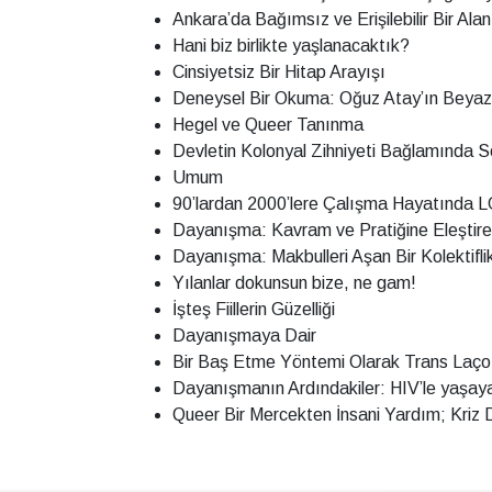
Ankara’da Bağımsız ve Erişilebilir Bir Ala
Hani biz birlikte yaşlanacaktık?
Cinsiyetsiz Bir Hitap Arayışı
Deneysel Bir Okuma: Oğuz Atay’ın Beyaz
Hegel ve Queer Tanınma
Devletin Kolonyal Zihniyeti Bağlamında
Umum
90’lardan 2000’lere Çalışma Hayatında
Dayanışma: Kavram ve Pratiğine Eleştirel
Dayanışma: Makbulleri Aşan Bir Kolektifli
Yılanlar dokunsun bize, ne gam!
İşteş Fiillerin Güzelliği
Dayanışmaya Dair
Bir Baş Etme Yöntemi Olarak Trans Laç
Dayanışmanın Ardındakiler: HIV’le yaşaya
Queer Bir Mercekten İnsani Yardım; Kriz