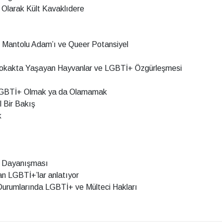
n Olarak Kült Kavaklıdere
 Mantolu Adam’ı ve Queer Potansiyel
 Sokakta Yaşayan Hayvanlar ve LGBTİ+ Özgürleşmesi
 LGBTİ+ Olmak ya da Olamamak
 Bir Bakış
k
o Dayanışması
n LGBTİ+’lar anlatıyor
 Durumlarında LGBTİ+ ve Mülteci Hakları