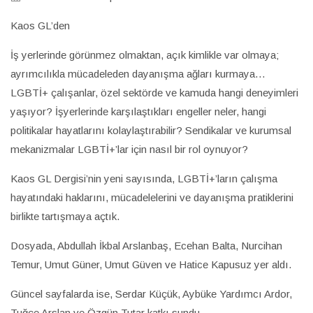
Kaos GL’den
İş yerlerinde görünmez olmaktan, açık kimlikle var olmaya;
ayrımcılıkla mücadeleden dayanışma ağları kurmaya…
LGBTİ+ çalışanlar, özel sektörde ve kamuda hangi deneyimleri
yaşıyor? İşyerlerinde karşılaştıkları engeller neler, hangi
politikalar hayatlarını kolaylaştırabilir? Sendikalar ve kurumsal
mekanizmalar LGBTİ+’lar için nasıl bir rol oynuyor?
Kaos GL Dergisi’nin yeni sayısında, LGBTİ+’ların çalışma
hayatındaki haklarını, mücadelelerini ve dayanışma pratiklerini
birlikte tartışmaya açtık.
Dosyada, Abdullah İkbal Arslanbaş, Ecehan Balta, Nurcihan
Temur, Umut Güner, Umut Güven ve Hatice Kapusuz yer aldı.
Güncel sayfalarda ise, Serdar Küçük, Aybüke Yardımcı Ardor,
Tuğçe Arslan ve Özgün Tutar katkı sundu.