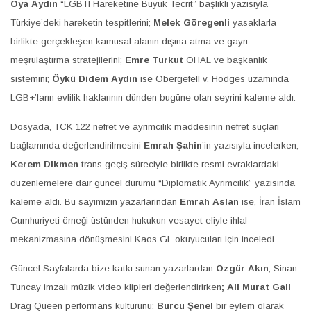
Oya Aydın
“LGBTI
Hareketine Bu
yu
k Tecrit” başlıklı yazısıyla
Türkiye’deki hareketin tespitlerini;
Melek Göregenli
yasaklarla
birlikte gerçekleşen kamusal alanın dış
ı
na atma ve gayrı
me
ş
rulaş
t
ırma stratejilerini;
Emre Turkut
OHAL ve başkanlık
sistemini;
Öykü Didem Aydın
ise Obergefell v. Hodges uzamında
LGB+’ların evlilik haklarının dünden bugüne olan seyrini kaleme aldı.
Dosyada, TCK 122 nefret ve ayrımcılık maddesinin nefret suç
l
arı
bağ
l
amında değ
e
rlendirilmesini
Emrah Şahin
’in yazısıyla incelerken,
Kerem Dikmen
trans geçiş süreciyle birlikte resmi evraklardaki
düzenlemelere dair güncel durumu “Diplomatik Ayrımcılık” yazısında
kaleme aldı. Bu sayımızın yazarlarından
Emrah Aslan
ise, İran İslam
Cumhuriyeti örneği üstünden hukukun vesayet eliyle ihlal
mekanizmasına dönü
ş
m
e
sini Kaos GL okuyucuları için inceledi.
Güncel Sayfalarda bize katkı sunan yazarlardan
Özgür Akın
, Sinan
Tuncay imzalı müzik video klipleri değerlendirirken
; Ali Murat Gali
Drag Queen performans kültürünü;
Burcu Şenel
bir eylem olarak