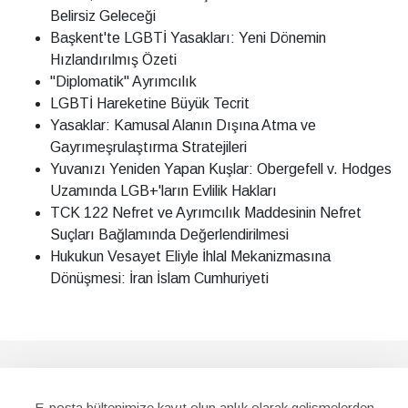
Belirsiz Geleceği
Başkent'te LGBTİ Yasakları: Yeni Dönemin
Hızlandırılmış Özeti
"Diplomatik" Ayrımcılık
LGBTİ Hareketine Büyük Tecrit
Yasaklar: Kamusal Alanın Dışına Atma ve
Gayrımeşrulaştırma Stratejileri
Yuvanızı Yeniden Yapan Kuşlar: Obergefell v. Hodges
Uzamında LGB+'ların Evlilik Hakları
TCK 122 Nefret ve Ayrımcılık Maddesinin Nefret
Suçları Bağlamında Değerlendirilmesi
Hukukun Vesayet Eliyle İhlal Mekanizmasına
Dönüşmesi: İran İslam Cumhuriyeti
E-posta bültenimize kayıt olup anlık olarak gelişmelerden