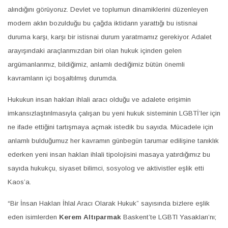
alındığını görüyoruz. Devlet ve toplumun dinamiklerini düzenleyen
modern aklın bozulduğu bu çağda iktidarın yarattığı bu istisnai
duruma karşı, karşı bir istisnai durum yaratmamız gerekiyor. Adalet
arayışındaki araçlarımızdan biri olan hukuk içinden gelen
argümanlarımız, bildiğimiz, anlamlı dediğimiz bütün önemli
kavramların içi boşaltılmış durumda.
Hukukun insan hakları ihlali aracı olduğu ve adalete erişimin
imkansızlaştırılmasıyla çalışan bu yeni hukuk sisteminin LGBTİ’ler için
ne ifade ettiğini tartışmaya açmak istedik bu sayıda. Mücadele için
anlamlı bulduğumuz her kavramın günbegün tarumar edilişine tanıklık
ederken yeni insan hakları ihlali tipolojisini masaya yatırdığımız bu
sayıda hukukçu, siyaset bilimci, sosyolog ve aktivistler eşlik etti
Kaos
’
a.
“Bir İnsan Hakları İhlal Aracı Olarak Hukuk” sayısında bizlere eşlik
eden isimlerden
Kerem Altıparmak
Bas
kent’te LGBTI
Yasakları’nı;