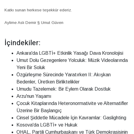
Katkı sunan herkese teşekkür ederiz.
Aylime Aslı Demir § Umut Güven
İçindekiler:
Ankara'da LGBTİ+ Etkinlik Yasağı Dava Kronolojisi
Umut Dolu Gezegenlere Yolculuk: Müzik Videolarında
Yeni Bir Soluk
Özgürleşme Sürecinde Yaratırken II: Akışkan
Bedenler, Üretken Birliktelikler
Umudu Tazelemek: Bir Eylem Olarak Dostluk
Arzu'nun Yaşamı
Çocuk Kitaplarında Heteronormativite ve Alternatifler
Üzerine Bir Başlangıç
Cinsel Şiddetle Mücadele İçin Kavramlar: Gaslighting
Kosova'da LGBTİ+ ve Hukuk
OHAL, Partili Cumhurbaşkanı ve Türk Demokrasisinin