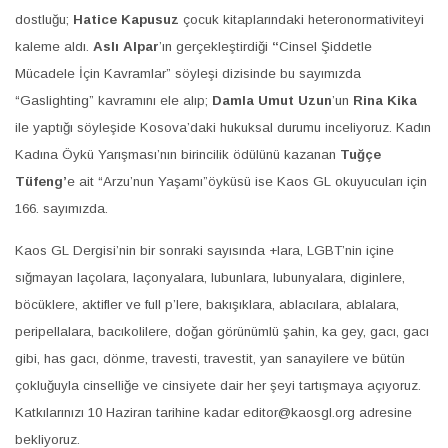
dostluğu;
Hatice Kapusuz
çocuk kitaplarındaki heteronormativiteyi
kaleme aldı.
Aslı Alpar
’ın gerçekleştirdiği
“
Cinsel Ş
i
ddetle
Mü
c
adele İ
ç
i
n
Kavramlar” söyleşi dizisinde bu sayımızda
“Gaslighting” kavramını ele alıp;
Damla Umut Uzun
’un
Rina Kika
ile yaptığı söyleşide Kosova’daki hukuksal durumu inceliyoruz. Kadın
Kadına Öykü Yarışması’nın birincilik ödülünü kazanan
Tuğçe
Tüfeng’
e ait “Arzu’nun Yaşamı”öyküsü ise Kaos GL okuyucuları için
166. sayımızda.
Kaos GL Dergisi’nin bir sonraki sayısında +lara, LGBT
’
nin içine
sığmayan laçolara, laçonyalara, lubunlara, lubunyalara, diginlere,
böcüklere, aktifler ve full p
’
lere, bakışıklara, ablacılara, ablalara,
peripellalara, bacıkolilere, doğan görünümlü şahin, ka gey, gacı, gacı
gibi, has gacı, dönme, travesti, travestit, yan sanayilere ve bütün
çokluğuyla cinselliğe ve cinsiyete dair her şeyi tartışmaya açıyoruz.
Katkılarınızı 10 Haziran tarihine kadar editor@kaosgl.org adresine
bekliyoruz.