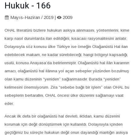
Hukuk - 166
Mayıs-Haziran / 2019 |
2009
OHAL literatürü bizlere hukukun askıya alınmasını, yöntemlerini, kime
karşı nasıl durumlarda ilan edildiğini, kısacası rasyonalitesini anlatır.
Dolayısıyla söz konusu ülke Türkiye ise örneğin Olağanüstü Hal ilan
edebilecek makam, ne kadar sürebileceği, hangi bölgeyi kapsadığı,
usulü, konusu Anayasa’da belirlenmiştir. Olağanüstü hal ilân kararının
amacı, olağanüstü hal ilânına yol açan sebepler yüzünden bozulmuş
olan kamu düzeninin “yeniden” sağlanmasıdır. Burada “yeniden”
kelimesini önemsiyorum. Zira “sebebe bağlı bir işlem” olan OHAL bu
sebeplerin bertarafını, OHAL öncesi ülke düzenini sağlamayı vaat
eder.
Ancak ilk defa bir olağanüstü hal devleti, iktidarı, kamu düzenini
korumak için değil dönüştürmek için kullanıldı. Dolayısıyla içinden
geçtiğimiz bu süreçte hukukun değil onun dayandığı mantığın askıya