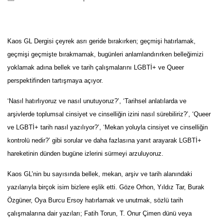
Kaos GL Dergisi çeyrek asrı geride bırakırken; geçmişi hatırlamak,
geçmişi geçmişte bırakmamak, bugünleri anlamlandırırken belleğimizi
yoklamak adına bellek ve tarih çalışmalarını LGBTİ+ ve Queer
perspektifinden tartışmaya açıyor.
‘Nasıl hatırlıyoruz ve nasıl unutuyoruz?’, ‘Tarihsel anlatılarda ve
arşivlerde toplumsal cinsiyet ve cinselliğin izini nasıl sürebiliriz?’, ‘Queer
ve LGBTİ+ tarih nasıl yazılıyor?’, ‘Mekan yoluyla cinsiyet ve cinselliğin
kontrolü nedir?’ gibi sorular ve daha fazlasına yanıt arayarak LGBTİ+
hareketinin dünden bugüne izlerini sürmeyi arzuluyoruz.
Kaos GL’nin bu sayısında bellek, mekan, arşiv ve tarih alanındaki
yazılarıyla birçok isim bizlere eşlik etti. Göze Orhon, Yıldız Tar, Burak
Özgüner, Oya Burcu Ersoy hatırlamak ve unutmak, sözlü tarih
çalışmalarına dair yazıları; Fatih Torun, T. Onur Çimen dünü veya