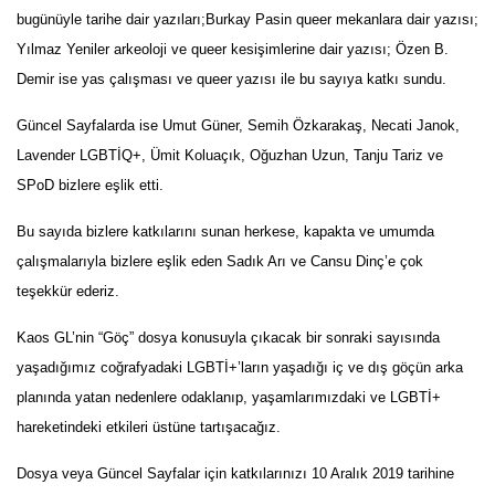
bugünüyle tarihe dair yazıları;Burkay Pasin queer mekanlara dair yazısı;
Yılmaz Yeniler arkeoloji ve queer kesişimlerine dair yazısı; Özen B.
Demir ise yas çalışması ve queer yazısı ile bu sayıya katkı sundu.
Güncel Sayfalarda ise Umut Güner, Semih Özkarakaş, Necati Janok,
Lavender LGBTİQ+, Ümit Koluaçık, Oğuzhan Uzun, Tanju Tariz ve
SPoD bizlere eşlik etti.
Bu sayıda bizlere katkılarını sunan herkese, kapakta ve umumda
çalışmalarıyla bizlere eşlik eden Sadık Arı ve Cansu Dinç’e çok
teşekkür ederiz.
Kaos GL’nin “Göç” dosya konusuyla çıkacak bir sonraki sayısında
yaşadığımız coğrafyadaki LGBTİ+’ların yaşadığı iç ve dış göçün arka
planında yatan nedenlere odaklanıp, yaşamlarımızdaki ve LGBTİ+
hareketindeki etkileri üstüne tartışacağız.
Dosya veya Güncel Sayfalar için katkılarınızı 10 Aralık 2019 tarihine