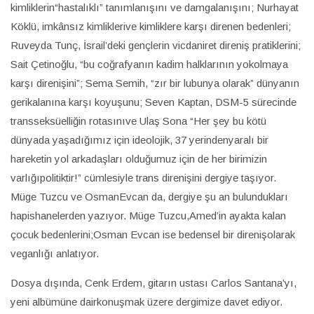
kimliklerin“hastalıklı” tanımlanışını ve damgalanışını; Nurhayat
Köklü, imkânsız kimliklerive kimliklere karşı direnen bedenleri;
Ruveyda Tunç, İsrail’deki gençlerin vicdaniret direniş pratiklerini;
Sait Çetinoğlu, “bu coğrafyanın kadim halklarının yokolmaya
karşı direnişini”; Sema Semih, “zır bir lubunya olarak” dünyanın
gerikalanına karşı koyuşunu; Seven Kaptan, DSM-5 sürecinde
transseksüelliğin rotasınıve Ulaş Sona “Her şey bu kötü
dünyada yaşadığımız için ideolojik, 37 yerindenyaralı bir
hareketin yol arkadaşları olduğumuz için de her birimizin
varlığıpolitiktir!” cümlesiyle trans direnişini dergiye taşıyor.
Müge Tuzcu ve OsmanEvcan da, dergiye şu an bulundukları
hapishanelerden yazıyor. Müge Tuzcu,Amed’in ayakta kalan
çocuk bedenlerini;Osman Evcan ise bedensel bir direnişolarak
veganlığı anlatıyor.
Dosya dışında, Cenk Erdem, gitarın ustası Carlos Santana’yı,
yeni albümüne dairkonuşmak üzere dergimize davet ediyor.