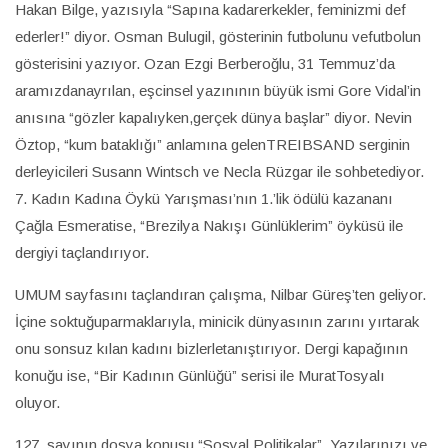
Hakan Bilge, yazısıyla “Sapına kadarerkekler, feminizmi def
ederler!” diyor. Osman Bulugil, gösterinin futbolunu vefutbolun
gösterisini yazıyor. Ozan Ezgi Berberoğlu, 31 Temmuz’da
aramızdanayrılan, eşcinsel yazınının büyük ismi Gore Vidal’in
anısına “gözler kapalıyken,gerçek dünya başlar” diyor. Nevin
Öztop, “kum bataklığı” anlamına gelenTREIBSAND serginin
derleyicileri Susann Wintsch ve Necla Rüzgar ile sohbetediyor.
7. Kadın Kadına Öykü Yarışması’nın 1.’lik ödülü kazananı
Çağla Esmeratise, “Brezilya Nakışı Günlüklerim” öyküsü ile
dergiyi taçlandırıyor.
UMUM sayfasını taçlandıran çalışma, Nilbar Güreş’ten geliyor.
İçine soktuğuparmaklarıyla, minicik dünyasının zarını yırtarak
onu sonsuz kılan kadını bizlerletanıştırıyor. Dergi kapağının
konuğu ise, “Bir Kadının Günlüğü” serisi ile MuratTosyalı
oluyor.
127. sayının dosya konusu “Sosyal Politikalar”. Yazılarınızı ve