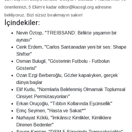
önerilerinizi, 5 Ekim’e kadar editor@kaosgl.org adresine
bekliyoruz. Bizi sizsiz bırakmayın sakın!
İçindekiler:
Nevin Öztop, "TREIBSAND: Birlikte yaşamın bir
aynası"
Cenk Erdem, "Carlos Santanadan yeni bir ses: Shape
Shifter"
Osman Bulugil, "Gösterinin Futbolu - Futbolun
Gösterisi"
Ozan Ezgi Berberoğlu, Gözler kapalıyken, gerçek
dünya başlar
Elif Kutlu, "Normlarla Belirlenmiş Olmamak Toplumsal
Cinsiyet Permütasyonları"
Erkan Oruçoğlu, "Tıbbın Kollarında Eşcinsellik"
Erinç Seymen, "Hasta ve Sakat*"
Nurhayat Köklü, "İmkânsız Kimlikler, Kimliklere
Direnen Bedenler"
Seven Kaptan, "DSM-5 Sürecinde Transseksüalite"