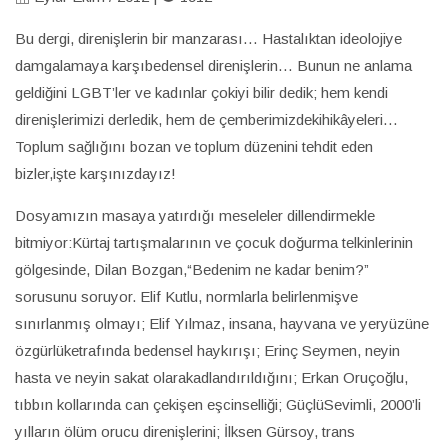
Bu dergi, direnişlerin bir manzarası… Hastalıktan ideolojiye
damgalamaya karşıbedensel direnişlerin… Bunun ne anlama
geldiğini LGBT’ler ve kadınlar çokiyi bilir dedik; hem kendi
direnişlerimizi derledik, hem de çemberimizdekihikâyeleri…
Toplum sağlığını bozan ve toplum düzenini tehdit eden
bizler,işte karşınızdayız!
Dosyamızın masaya yatırdığı meseleler dillendirmekle
bitmiyor:Kürtaj tartışmalarının ve çocuk doğurma telkinlerinin
gölgesinde, Dilan Bozgan,“Bedenim ne kadar benim?”
sorusunu soruyor. Elif Kutlu, normlarla belirlenmişve
sınırlanmış olmayı; Elif Yılmaz, insana, hayvana ve yeryüzüne
özgürlüketrafında bedensel haykırışı; Erinç Seymen, neyin
hasta ve neyin sakat olarakadlandırıldığını; Erkan Oruçoğlu,
tıbbın kollarında can çekişen eşcinselliği; GüçlüSevimli, 2000’li
yılların ölüm orucu direnişlerini; İlksen Gürsoy, trans