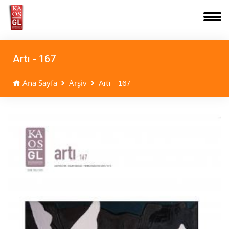
Artı - 167
Ana Sayfa
Arşiv
Artı - 167