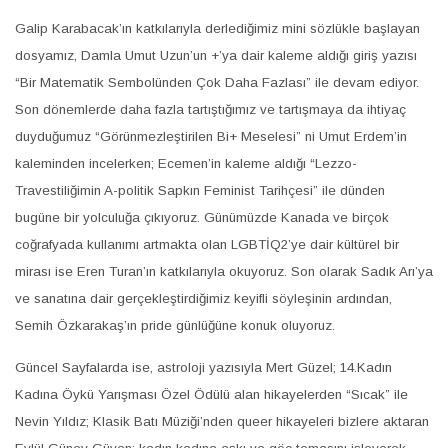
Galip Karabacak’ın katkılarıyla derlediğimiz mini sözlükle başlayan
dosyamız, Damla Umut Uzun’un +’ya dair kaleme aldığı giriş yazısı
“Bir Matematik Sembolünden Çok Daha Fazlası” ile devam ediyor.
Son dönemlerde daha fazla tartıştığımız ve tartışmaya da ihtiyaç
duyduğumuz “Görünmezleştirilen Bi+ Meselesi” ni Umut Erdem’in
kaleminden incelerken; Ecemen’in kaleme aldığı “Lezzo-
Travestiliğimin A-politik Sapkın Feminist Tarihçesi” ile dünden
bugüne bir yolculuğa çıkıyoruz. Günümüzde Kanada ve birçok
coğrafyada kullanımı artmakta olan LGBTİQ2’ye dair kültürel bir
mirası ise Eren Turan’ın katkılarıyla okuyoruz. Son olarak Sadık Arı’ya
ve sanatına dair gerçekleştirdiğimiz keyifli söyleşinin ardından,
Semih Özkarakaş’ın pride günlüğüne konuk oluyoruz.
Güncel Sayfalarda ise, astroloji yazısıyla Mert Güzel; 14.Kadın
Kadına Öykü Yarışması Özel Ödülü alan hikayelerden “Sıcak” ile
Nevin Yıldız; Klasik Batı Müziği’nden queer hikayeleri bizlere aktaran