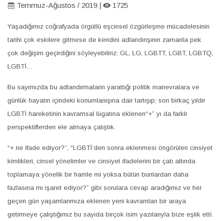
Temmuz-Ağustos / 2019 |
1725
Yaşadığımız coğrafyada örgütlü eşcinsel özgürleşme mücadelesinin
tarihi çok eskilere gitmese de kendini adlandırışının zamanla pek
çok değişim geçirdiğini söyleyebiliriz: GL, LG, LGBTT, LGBT, LGBTQ,
LGBTİ…
Bu sayımızda bu adlandırmaların yarattığı politik manevralara ve
günlük hayatın içindeki konumlanışına dair tartışıp; son birkaç yıldır
LGBTİ hareketinin kavramsal lügatına eklenen“+” yı da farklı
perspektiflerden ele almaya çalıştık.
“+ ne ifade ediyor?”, “LGBTİ’den sonra eklenmesi öngörülen cinsiyet
kimlikleri, cinsel yönelimler ve cinsiyet ifadelerini bir çatı altında
toplamaya yönelik bir hamle mi yoksa bütün bunlardan daha
fazlasına mı işaret ediyor?” gibi sorulara cevap aradığımız ve her
geçen gün yaşamlarımıza eklenen yeni kavramları bir araya
getirmeye çalıştığımız bu sayıda birçok isim yazılarıyla bize eşlik etti.