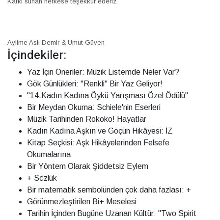
Katkı sunan herkese teşekkür ederiz.
Aylime Aslı Demir & Umut Güven
İçindekiler:
Yaz İçin Öneriler: Müzik Listemde Neler Var?
Gök Günlükleri: "Renkli" Bir Yaz Geliyor!
"14.Kadın Kadına Öykü Yarışması Özel Ödülü"
Bir Meydan Okuma: Schiele'nin Eserleri
Müzik Tarihinden Rokoko! Hayatlar
Kadın Kadına Aşkın ve Göçün Hikâyesi: İZ
Kitap Seçkisi: Aşk Hikâyelerinden Felsefe
Okumalarına
Bir Yöntem Olarak Şiddetsiz Eylem
+ Sözlük
Bir matematik sembolünden çok daha fazlası: +
Görünmezleştirilen Bi+ Meselesi
Tarihin İçinden Bugüne Uzanan Kültür: "Two Spirit