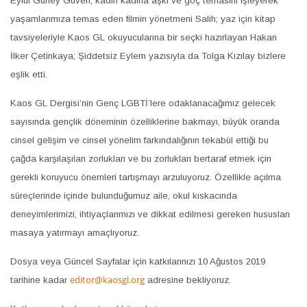
Eylül Güney Güven; kadın kadına aşkı ve göç temasını işleyerek
yaşamlarımıza temas eden filmin yönetmeni Salih; yaz için kitap
tavsiyeleriyle Kaos GL okuyucularına bir seçki hazırlayan Hakan
İlker Çetinkaya; Şiddetsiz Eylem yazısıyla da Tolga Kızılay bizlere
eşlik etti.
Kaos GL Dergisi’nin Genç LGBTİ’lere odaklanacağımız gelecek
sayısında gençlik döneminin özelliklerine bakmayı, büyük oranda
cinsel gelişim ve cinsel yönelim farkındalığının tekabül ettiği bu
çağda karşılaşılan zorlukları ve bu zorlukları bertaraf etmek için
gerekli koruyucu önemleri tartışmayı arzuluyoruz. Özellikle açılma
süreçlerinde içinde bulunduğumuz aile, okul kıskacında
deneyimlerimizi, ihtiyaçlarımızı ve dikkat edilmesi gereken hususları
masaya yatırmayı amaçlıyoruz.
Dosya veya Güncel Sayfalar için katkılarınızı 10 Ağustos 2019
editor@kaosgl.org
tarihine kadar
adresine bekliyoruz.