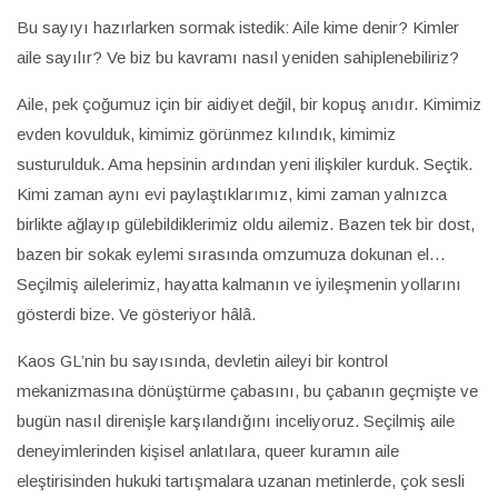
Bu sayıyı hazırlarken sormak istedik: Aile kime denir? Kimler
aile sayılır? Ve biz bu kavramı nasıl yeniden sahiplenebiliriz?
Aile, pek çoğumuz için bir aidiyet değil, bir kopuş anıdır. Kimimiz
evden kovulduk, kimimiz görünmez kılındık, kimimiz
susturulduk. Ama hepsinin ardından yeni ilişkiler kurduk. Seçtik.
Kimi zaman aynı evi paylaştıklarımız, kimi zaman yalnızca
birlikte ağlayıp gülebildiklerimiz oldu ailemiz. Bazen tek bir dost,
bazen bir sokak eylemi sırasında omzumuza dokunan el…
Seçilmiş ailelerimiz, hayatta kalmanın ve iyileşmenin yollarını
gösterdi bize. Ve gösteriyor hâlâ.
Kaos GL’nin bu sayısında, devletin aileyi bir kontrol
mekanizmasına dönüştürme çabasını, bu çabanın geçmişte ve
bugün nasıl direnişle karşılandığını inceliyoruz. Seçilmiş aile
deneyimlerinden kişisel anlatılara, queer kuramın aile
eleştirisinden hukuki tartışmalara uzanan metinlerde, çok sesli