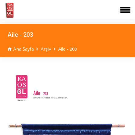
Aile - 203
Ana Sayfa
Arşiv
Aile - 203