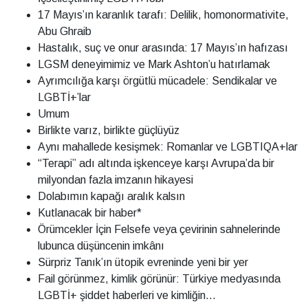
17 Mayıs’ın karanlık tarafı: Delilik, homonormativite,
Abu Ghraib
Hastalık, suç ve onur arasında: 17 Mayıs’ın hafızası
LGSM deneyimimiz ve Mark Ashton’u hatırlamak
Ayrımcılığa karşı örgütlü mücadele: Sendikalar ve
LGBTİ+’lar
Umum
Birlikte varız, birlikte güçlüyüz
Aynı mahallede kesişmek: Romanlar ve LGBTIQA+lar
“Terapi” adı altında işkenceye karşı Avrupa’da bir
milyondan fazla imzanın hikayesi
Dolabımın kapağı aralık kalsın
Kutlanacak bir haber*
Örümcekler İçin Felsefe veya çevirinin sahnelerinde
lubunca düşüncenin imkânı
Sürpriz Tanık’ın ütopik evreninde yeni bir yer
Fail görünmez, kimlik görünür: Türkiye medyasında
LGBTİ+ şiddet haberleri ve kimliğin...