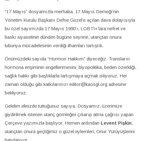
“17 Mayıs” dosyamızla merhaba. 17 Mayıs Derneği’nin
Yönetim Kurulu Başkanı Defne Güzel’e açılan dava dolayısıyla
bu özel sayımızda 17 Mayıs 1990’ı, LGBTİ+’lara nefret ve
baskı siyasetinin dünden bugüne seyrine, utançtan onura
lubunya mücadelesinin verdiği ilhamları tartıştık.
Önümüzdeki sayıda “Hormon Hakkım” diyeceğiz. Transların
hormona erişiminin engellenmesini; biyopolitika, beden özerkliği,
sağlık hakkı gibi başlıklarla tartışmaya açmak istiyoruz. Her
zaman olduğu gibi katkılarınızı editor@kaosgl.org adresine
bekliyoruz.
Gelelim elinizde tuttuğunuz sayıya. Dosyamız, üzerimize
giydirilmek istenen utanç gömleğini çıkarıp atma çağrısı yapan
Çerçeve yazımızla başlıyor. Hemen ardından
Levent Pişkin
,
utançtan onura geçtiğimiz o güzel eylemleri, Onur Yürüyüşlerini
hatırlatıyor.