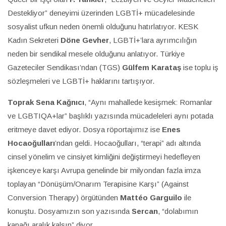
Destekliyor” deneyimi üzerinden LGBTİ+ mücadelesinde
sosyalist ufkun neden önemli olduğunu hatırlatıyor. KESK
Kadın Sekreteri
Döne Gevher
, LGBTİ+’lara ayrımcılığın
neden bir sendikal mesele olduğunu anlatıyor. Türkiye
Gazeteciler Sendikası’ndan (TGS)
Gülfem Karataş
ise toplu iş
sözleşmeleri ve LGBTİ+ haklarını tartışıyor.
Toprak Sena Kağnıcı
, “Aynı mahallede kesişmek: Romanlar
ve LGBTIQA+lar” başlıklı yazısında mücadeleleri aynı potada
eritmeye davet ediyor. Dosya röportajımız ise
Enes
Hocaoğulları
’ndan geldi. Hocaoğulları, “terapi” adı altında
cinsel yönelim ve cinsiyet kimliğini değiştirmeyi hedefleyen
işkenceye karşı Avrupa genelinde bir milyondan fazla imza
toplayan “Dönüşüm/Onarım Terapisine Karşı” (Against
Conversion Therapy) örgütünden
Mattéo Garguilo
ile
konuştu. Dosyamızın son yazısında
Sercan
, “dolabımın
kapağı aralık kalsın” diyor.