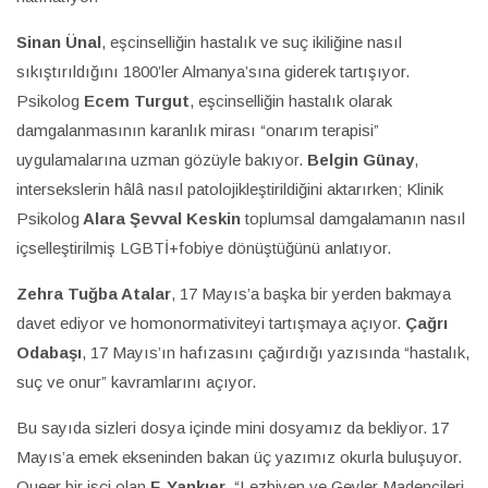
Sinan Ünal
, eşcinselliğin hastalık ve suç ikiliğine nasıl
sıkıştırıldığını 1800’ler Almanya’sına giderek tartışıyor.
Psikolog
Ecem Turgut
, eşcinselliğin hastalık olarak
damgalanmasının karanlık mirası “onarım terapisi”
uygulamalarına uzman gözüyle bakıyor.
Belgin Günay
,
intersekslerin hâlâ nasıl patolojikleştirildiğini aktarırken; Klinik
Psikolog
Alara Şevval Keskin
toplumsal damgalamanın nasıl
içselleştirilmiş LGBTİ+fobiye dönüştüğünü anlatıyor.
Zehra Tuğba Atalar
, 17 Mayıs’a başka bir yerden bakmaya
davet ediyor ve homonormativiteyi tartışmaya açıyor.
Çağrı
Odabaşı
, 17 Mayıs’ın hafızasını çağırdığı yazısında “hastalık,
suç ve onur” kavramlarını açıyor.
Bu sayıda sizleri dosya içinde mini dosyamız da bekliyor. 17
Mayıs’a emek ekseninden bakan üç yazımız okurla buluşuyor.
Queer bir işçi olan
F. Yankıer
, “Lezbiyen ve Geyler Madencileri