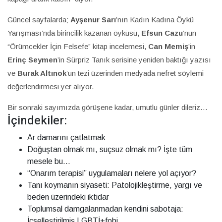
Güncel sayfalarda;
Ayşenur Sarı
’nın Kadın Kadına Öykü
Yarışması’nda birincilik kazanan öyküsü,
Efsun Cazu
’nun
“Örümcekler İçin Felsefe” kitap incelemesi,
Can Memiş
’in
Erinç Seymen
’in Sürpriz Tanık serisine yeniden baktığı yazısı
ve
Burak Altınok
’un tezi üzerinden medyada nefret söylemi
değerlendirmesi yer alıyor.
Bir sonraki sayımızda görüşene kadar, umutlu günler dileriz…
İçindekiler:
Ar damarını çatlatmak
Doğuştan olmak mı, suçsuz olmak mı? İşte tüm
mesele bu…
“Onarım terapisi” uygulamaları nelere yol açıyor?
Tanı koymanın siyaseti: Patolojikleştirme, yargı ve
beden üzerindeki iktidar
Toplumsal damgalanmadan kendini sabotaja:
İçselleştirilmiş LGBTİ+fobi