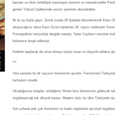
basılan ve ölüm tehdidiyle karşılaşan travesti ve transeksüeller Pe
günleri Yüksel Caddesinde sessiz eylemler düzenlediler.
İlk iki ay böyle geçti. Şimdi sırada 28 Şubatta düzenlenecek Kaos GL
okuyacağınız dava Kaos GLnin toplatılan 28. sayısı nedeniyle Sorum
Pornografinin tartışıldığı dergide sanatçı Taner Ceylanın resminin k
birilerince tespit edilmişti.
Kederle başlasak da umut etmeyi istiyor insan ve ikiyüzlü ahlakın görü
***
Yeni senenin bu ilk sayısını feminizme ayırdık. Feminizmin Türkiyede 
tartışalım istedik.
Okuduğumuz kitaplar, izlediğimiz filmler bize feminizmin gidilecek te
özgürleşeceği tek ülkeydi burası. Madem öyle, bu ülke Türkiyede niy
Son yıllarda pek çok feministin ve kadın örgütünün eşcinsel örgütlen