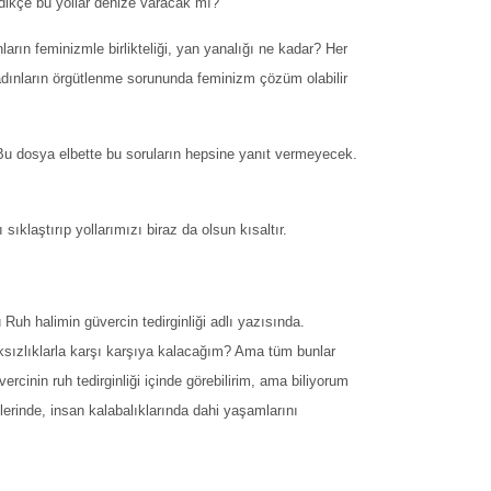
dikçe bu yollar denize varacak mı?
ların feminizmle birlikteliği, yan yanalığı ne kadar? Her
dınların örgütlenme sorununda feminizm çözüm olabilir
Bu dosya elbette bu soruların hepsine yanıt vermeyecek.
sıklaştırıp yollarımızı biraz da olsun kısaltır.
uh halimin güvercin tedirginliği adlı yazısında.
aksızlıklarla karşı karşıya kalacağım? Ama tüm bunlar
inin ruh tedirginliği içinde görebilirim, ama biliyorum
lerinde, insan kalabalıklarında dahi yaşamlarını