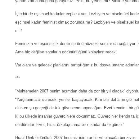
yanımızda durduğunu görüyoruz. Peki, bu yeterli mi? Birlikte yürüme
İşin bir de eşcinsel kadınlar cephesi var. Lezbiyen ve biseksüel kadın
eşcinsel kadın feminist olmak zorunda mı? Lezbiyen ve biseksüel ka
mi?
Feminizm ve eşcinsellik denilince önümüzdeki sorular da çoğalıyor. 
Ama hiç değilse soruların görünürlüğünü kolaylaştıracak.
Var olanı ve gelecek planlarını tartıştığımız bu dosya umarız adımları 
***
“Muhtemelen 2007 benim açımdan daha da zor bir yıl olacak” diyordu R
“Yargılanmalar sürecek, yeniler başlayacak. Kim bilir daha ne gibi h
olurken şu gerçeği de tek güvencem sayacağım. Evet kendimi bir güverc
ki bu ülkede insanlar güvercinlere dokunmaz. Güvercinler kentin ta iç
sürdürürler. Evet, biraz ürkekçe ama bir o kadar da özgürce.”
Hrant Dink öldürüldü. 2007 hepimiz için zor bir yıl olacağa benziyor.