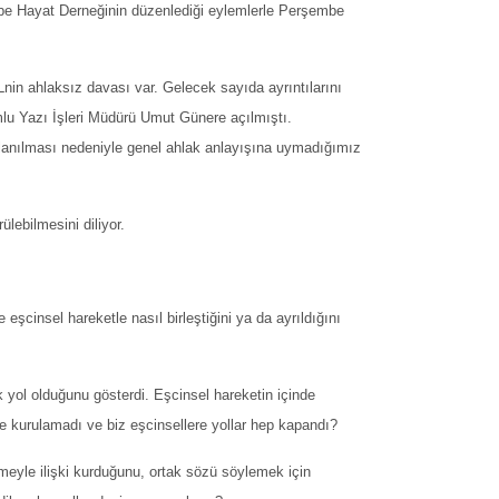
mbe Hayat Derneğinin düzenlediği eylemlerle Perşembe
nin ahlaksız davası var. Gelecek sayıda ayrıntılarını
lu Yazı İşleri Müdürü Umut Günere açılmıştı.
ullanılması nedeniyle genel ahlak anlayışına uymadığımız
lebilmesini diliyor.
eşcinsel hareketle nasıl birleştiğini ya da ayrıldığını
k yol olduğunu gösterdi. Eşcinsel hareketin içinde
e kurulamadı ve biz eşcinsellere yollar hep kapandı?
meyle ilişki kurduğunu, ortak sözü söylemek için