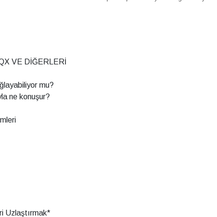
 QX VE DİĞERLERİ
ağlayabiliyor mu?
la ne konuşur?
mleri
eri Uzlaştırmak*