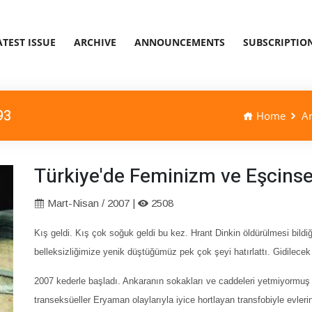
ATEST ISSUE
ARCHIVE
ANNOUNCEMENTS
SUBSCRIPTIO
93
Home
Ar
Türkiye'de Feminizm ve Eşcinsel
Mart-Nisan / 2007 |
2508
Kış geldi. Kış çok soğuk geldi bu kez. Hrant Dinkin öldürülmesi bil
belleksizliğimize yenik düştüğümüz pek çok şeyi hatırlattı. Gidilecek
2007 kederle başladı. Ankaranın sokakları ve caddeleri yetmiyormuş g
transeksüeller Eryaman olaylarıyla iyice hortlayan transfobiyle evleri