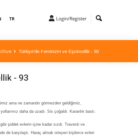
Login/Register
N
TR
chive
Türkiye'de Feminizm ve Eşcinsellik - 93
lik - 93
diğimiz ama ne zamandır görmezden geldiğimiz,
 yollarımız daha da uzadı. Sis çoğaldı. Karanlık bastı.
ibi şiddet evlerin içine kadar sızdı. Travesti ve
nde de karşılaştı. Haraç almak isteyen kişilerce evleri