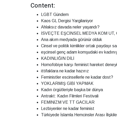
Content:
LGBT Gündem
Kaos GL Dergisi Yargilaniyor
Ahlaksız davada neler yaşandı?
İSVEÇTE EŞCİNSEL MEDYA KOM UT,
Ana akım medyada görünür olduk
Cinsel ve politik kimlikler ortak paydayı s
eşcinsel genç adam komşudaki ev kadınıy
KADINLIĞIN DİLİ
Homofobiye karşı feminist hareket deneyi
ittifaklara ne kadar hazırız
Feministler escinsellerle ne kadar dost?
YOKLARMIŞ GİBİ YAPMAK
Kadın örgütleriyle başka bir dünya
Antrakt: Kadın Filmleri Festivali
FEMİNİZM VE TT GACILAR
Lezbiyenler ne kadar feminist
Türkiyede İslamla Hemcinsler Arası İlişkil