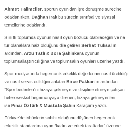
Ahmet Talimciler
, sporun oyun’dan iş’e dönüşme sürecine
odaklanırken,
Dağhan Irak
bu sürecin sınıfsal ve siyasal
temellerine odaklandı.
Sınıflı toplumda oyunun nasıl oyun bozucu olabileceğini ve ne
tür olanaklara haiz olduğunu dile getiren
Serhat Tuksal
’ın
ardından,
Arzu Tatlı
&
Bora Şahinkara
oyunun
toplumsallaştırıcılığına ve toplumsalın oyunları üzerine yazdı.
Spor medyasında hegemonik erkeklik değerlerinin nasıl üretildiği
ve nasıl servis edildiğini anlatan
Birce Pakkan
’ın ardından
“Spor bedenleri”ni hizaya çekmeye ve disipline etmeye çalışan
heterosesksit hegemonyaya direnen, hizaya gelmeyenleri
ise
Pınar Öztürk
&
Mustafa Şahin
Karaçam yazdı.
Türkiye’de tribünlerin sahibi olduğunu düşünen hegemonik
erkeklik standardına uyan “kadın ve erkek taraftarlar” üzerine