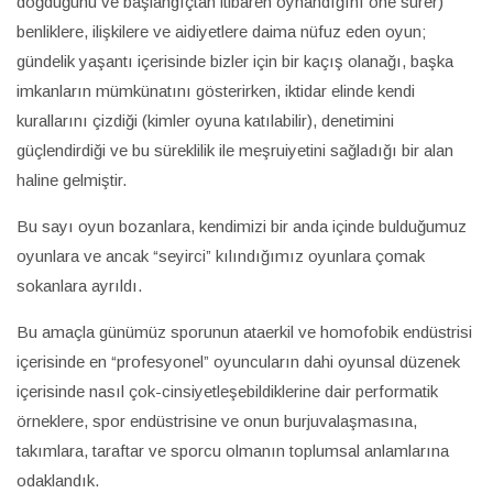
doğduğunu ve başlangıçtan itibaren oynandığını öne sürer)
benliklere, ilişkilere ve aidiyetlere daima nüfuz eden oyun;
gündelik yaşantı içerisinde bizler için bir kaçış olanağı, başka
imkanların mümkünatını gösterirken, iktidar elinde kendi
kurallarını çizdiği (kimler oyuna katılabilir), denetimini
güçlendirdiği ve bu süreklilik ile meşruiyetini sağladığı bir alan
haline gelmiştir.
Bu sayı oyun bozanlara, kendimizi bir anda içinde bulduğumuz
oyunlara ve ancak “seyirci” kılındığımız oyunlara çomak
sokanlara ayrıldı.
Bu amaçla günümüz sporunun ataerkil ve homofobik endüstrisi
içerisinde en “profesyonel” oyuncuların dahi oyunsal düzenek
içerisinde nasıl çok-cinsiyetleşebildiklerine dair performatik
örneklere, spor endüstrisine ve onun burjuvalaşmasına,
takımlara, taraftar ve sporcu olmanın toplumsal anlamlarına
odaklandık.