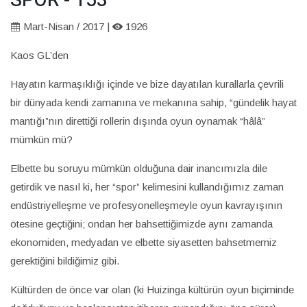
SPOR - 153
Mart-Nisan / 2017 |
1926
Kaos GL’den
Hayatın karmaşıklığı içinde ve bize dayatılan kurallarla çevrili
bir dünyada kendi zamanına ve mekanına sahip, “gündelik hayat
mantığı”nın direttiği rollerin dışında oyun oynamak “hâlâ”
mümkün mü?
Elbette bu soruyu mümkün olduğuna dair inancımızla dile
getirdik ve nasıl ki, her “spor” kelimesini kullandığımız zaman
endüstriyelleşme ve profesyonelleşmeyle oyun kavrayışının
ötesine geçtiğini; ondan her bahsettiğimizde aynı zamanda
ekonomiden, medyadan ve elbette siyasetten bahsetmemiz
gerektiğini bildiğimiz gibi.
Kültürden de önce var olan (ki Huizinga kültürün oyun biçiminde