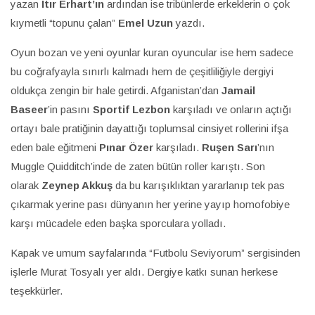
yazan
Itır Erhart’ın
ardından ise tribünlerde erkeklerin o çok
kıymetli “topunu çalan”
Emel Uzun
yazdı.
Oyun bozan ve yeni oyunlar kuran oyuncular ise hem sadece
bu coğrafyayla sınırlı kalmadı hem de çeşitliliğiyle dergiyi
oldukça zengin bir hale getirdi. Afganistan’dan
Jamail
Baseer
’in pasını
Sportif Lezbon
karşıladı ve onların açtığı
ortayı bale pratiğinin dayattığı toplumsal cinsiyet rollerini ifşa
eden bale eğitmeni
Pınar Özer
karşıladı.
Ruşen Sarı
’nın
Muggle Quidditch’inde de zaten bütün roller karıştı. Son
olarak
Zeynep Akkuş
da bu karışıklıktan yararlanıp tek pas
çıkarmak yerine pası dünyanın her yerine yayıp homofobiye
karşı mücadele eden başka sporculara yolladı.
Kapak ve umum sayfalarında “Futbolu Seviyorum” sergisinden
işlerle Murat Tosyalı yer aldı. Dergiye katkı sunan herkese
teşekkürler.