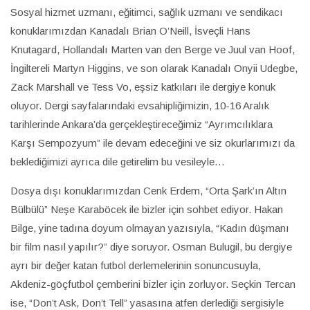
Sosyal hizmet uzmanı, eğitimci, sağlık uzmanı ve sendikacı
konuklarımızdan Kanadalı Brian O’Neill, İsveçli Hans
Knutagard, Hollandalı Marten van den Berge ve Juul van Hoof,
İngiltereli Martyn Higgins, ve son olarak Kanadalı Onyii Udegbe,
Zack Marshall ve Tess Vo, eşsiz katkıları ile dergiye konuk
oluyor. Dergi sayfalarındaki evsahipliğimizin, 10-16 Aralık
tarihlerinde Ankara’da gerçekleştireceğimiz “Ayrımcılıklara
Karşı Sempozyum” ile devam edeceğini ve siz okurlarımızı da
beklediğimizi ayrıca dile getirelim bu vesileyle…
Dosya dışı konuklarımızdan Cenk Erdem, “Orta Şark’ın Altın
Bülbülü” Neşe Karaböcek ile bizler için sohbet ediyor. Hakan
Bilge, yine tadına doyum olmayan yazısıyla, “Kadın düşmanı
bir film nasıl yapılır?” diye soruyor. Osman Bulugil, bu dergiye
ayrı bir değer katan futbol derlemelerinin sonuncusuyla,
Akdeniz-göçfutbol çemberini bizler için zorluyor. Seçkin Tercan
ise, “Don’t Ask, Don’t Tell” yasasına atfen derlediği sergisiyle