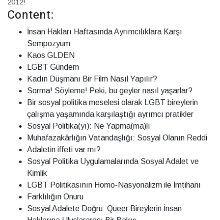
2012!
Content:
İnsan Hakları Haftasında Ayrımcılıklara Karşı
Sempozyum
Kaos GLDEN
LGBT Gündem
Kadın Düşmanı Bir Film Nasıl Yapılır?
Sorma! Söyleme! Peki, bu geyler nasıl yaşarlar?
Bir sosyal politika meselesi olarak LGBT bireylerin
çalışma yaşamında karşılaştığı ayrımcı pratikler
Sosyal Politika(yı): Ne Yapma(ma)lı
Muhafazakârlığın Vatandaşlığı: Sosyal Olanın Reddi
Adaletin iffeti var mı?
Sosyal Politika Uygulamalarında Sosyal Adalet ve
Kimlik
LGBT Politikasının Homo-Nasyonalizm ile İmtihanı
Farklılığın Onuru
Sosyal Adalete Doğru: Queer Bireylerin İnsan