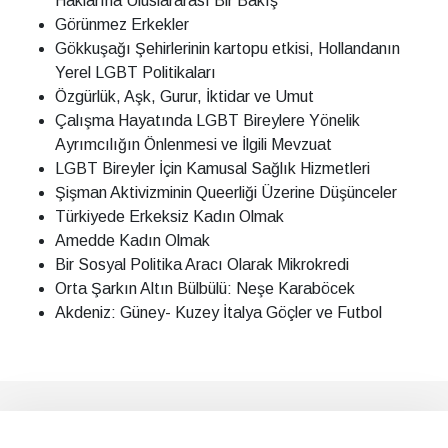
Haklarına Uluslararası Bir Bakış
Görünmez Erkekler
Gökkuşağı Şehirlerinin kartopu etkisi, Hollandanın
Yerel LGBT Politikaları
Özgürlük, Aşk, Gurur, İktidar ve Umut
Çalışma Hayatında LGBT Bireylere Yönelik
Ayrımcılığın Önlenmesi ve İlgili Mevzuat
LGBT Bireyler İçin Kamusal Sağlık Hizmetleri
Şişman Aktivizminin Queerliği Üzerine Düşünceler
Türkiyede Erkeksiz Kadın Olmak
Amedde Kadın Olmak
Bir Sosyal Politika Aracı Olarak Mikrokredi
Orta Şarkın Altın Bülbülü: Neşe Karaböcek
Akdeniz: Güney- Kuzey İtalya Göçler ve Futbol