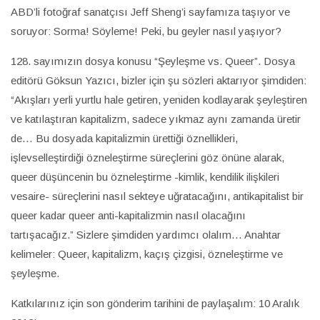
ABD’li fotoğraf sanatçısı Jeff Sheng’i sayfamıza taşıyor ve
soruyor: Sorma! Söyleme! Peki, bu geyler nasıl yaşıyor?
128. sayımızın dosya konusu “Şeyleşme vs. Queer”. Dosya
editörü Göksun Yazıcı, bizler için şu sözleri aktarıyor şimdiden:
“Akışları yerli yurtlu hale getiren, yeniden kodlayarak şeyleştiren
ve katılaştıran kapitalizm, sadece yıkmaz aynı zamanda üretir
de… Bu dosyada kapitalizmin ürettiği öznellikleri,
işlevselleştirdiği özneleştirme süreçlerini göz önüne alarak,
queer düşüncenin bu özneleştirme -kimlik, kendilik ilişkileri
vesaire- süreçlerini nasıl sekteye uğratacağını, antikapitalist bir
queer kadar queer anti-kapitalizmin nasıl olacağını
tartışacağız.” Sizlere şimdiden yardımcı olalım… Anahtar
kelimeler: Queer, kapitalizm, kaçış çizgisi, özneleştirme ve
şeyleşme.
Katkılarınız için son gönderim tarihini de paylaşalım: 10 Aralık