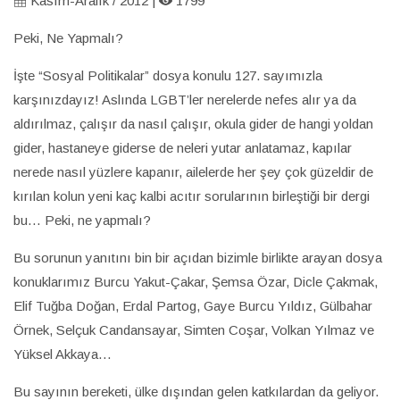
Kasım-Aralık / 2012 |
1799
Peki, Ne Yapmalı?
İşte “Sosyal Politikalar” dosya konulu 127. sayımızla
karşınızdayız! Aslında LGBT’ler nerelerde nefes alır ya da
aldırılmaz, çalışır da nasıl çalışır, okula gider de hangi yoldan
gider, hastaneye giderse de neleri yutar anlatamaz, kapılar
nerede nasıl yüzlere kapanır, ailelerde her şey çok güzeldir de
kırılan kolun yeni kaç kalbi acıtır sorularının birleştiği bir dergi
bu… Peki, ne yapmalı?
Bu sorunun yanıtını bin bir açıdan bizimle birlikte arayan dosya
konuklarımız Burcu Yakut-Çakar, Şemsa Özar, Dicle Çakmak,
Elif Tuğba Doğan, Erdal Partog, Gaye Burcu Yıldız, Gülbahar
Örnek, Selçuk Candansayar, Simten Coşar, Volkan Yılmaz ve
Yüksel Akkaya…
Bu sayının bereketi, ülke dışından gelen katkılardan da geliyor.