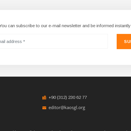
You can subscribe to our e-mail newsletter and be informed instantly
SU
+90 (312) 230 62 77
editor@kaosgl.org