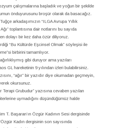
ozyum çalışmalarına başladık ve yoğun bir şekilde
mun önduyurusunu broşür olarak da basacağız.
Tuğçe arkadaşımızın “ILGA Avrupa Yıllık
ğı” toplantısına dair notlarını bu sayıda
en dolayı bir kez daha özür diliyoruz.
diği “Bu Kültürde Eşcinsel Olmak” söyleşisi ile
me”si birbirini tamamlıyor.
ağırlıklıymış gibi duruyor ama yazıları
L hareketinin 9 yılından izleri bulabilirsiniz.
azısını, “ağır” bir yazıdır diye okumadan geçmeyin,
verek okursunuz.
 Terapi Grubudur” yazısına cevaben yazılan
kriterlerine uymadığını düşündüğümüz halde
im T. Başaran’ın Özgür Kadının Sesi dergisinde
a “Özgür Kadın dergisinin son sayısında