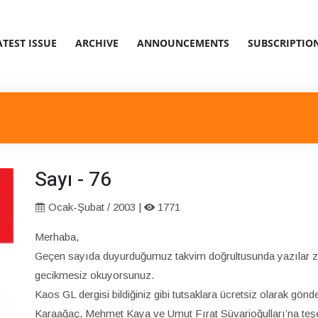
ATEST ISSUE
ARCHIVE
ANNOUNCEMENTS
SUBSCRIPTIO
Sayı - 76
Ocak-Şubat / 2003 |
1771
Merhaba,
Geçen sayıda duyurduğumuz takvim doğrultusunda yazılar zam
gecikmesiz okuyorsunuz.
Kaos GL dergisi bildiğiniz gibi tutsaklara ücretsiz olarak gönde
Karaağaç, Mehmet Kaya ve Umut Fırat Süvarioğulları’na teş