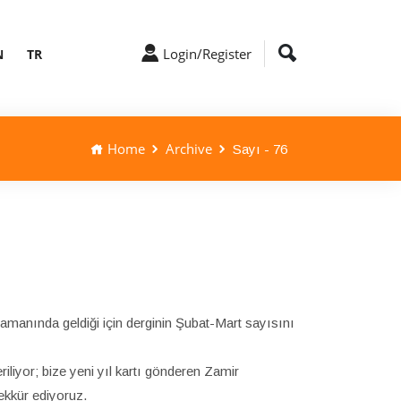
Login/Register
N
TR
Home
Archive
Sayı - 76
anında geldiği için derginin Şubat-Mart sayısını
riliyor; bize yeni yıl kartı gönderen Zamir
ekkür ediyoruz.