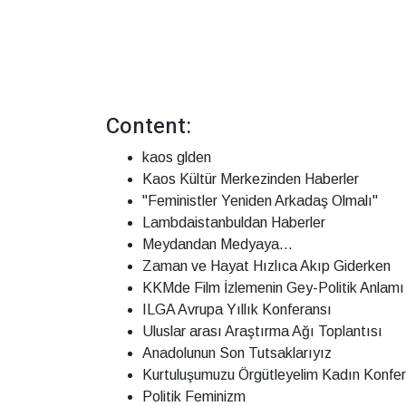
Content:
kaos glden
Kaos Kültür Merkezinden Haberler
"Feministler Yeniden Arkadaş Olmalı"
Lambdaistanbuldan Haberler
Meydandan Medyaya...
Zaman ve Hayat Hızlıca Akıp Giderken
KKMde Film İzlemenin Gey-Politik Anlamı
ILGA Avrupa Yıllık Konferansı
Uluslar arası Araştırma Ağı Toplantısı
Anadolunun Son Tutsaklarıyız
Kurtuluşumuzu Örgütleyelim Kadın Konfe
Politik Feminizm