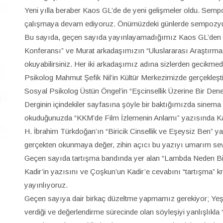
Yeni yılla beraber Kaos GL’de de yeni gelişmeler oldu. Semp
çalışmaya devam ediyoruz. Önümüzdeki günlerde sempozyu
Bu sayıda, geçen sayıda yayınlayamadığımız Kaos GL’den 
Konferansı” ve Murat arkadaşımızın “Uluslararası Araştırma A
okuyabilirsiniz. Her iki arkadaşımız adına sizlerden gecikmed
Psikolog Mahmut Şefik Nil’in Kültür Merkezimizde gerçekleştir
Sosyal Psikolog Üstün Öngel’in “Eşcinsellik Üzerine Bir Dene
Derginin içindekiler sayfasına şöyle bir baktığımızda sinema 
okuduğunuzda “KKM’de Film İzlemenin Anlamı” yazısında Kaos G
H. İbrahim Türkdoğan’ın “Biricik Cinsellik ve Eşeysiz Ben” y
gerçekten okunmaya değer, zihin açıcı bu yazıyı umarım se
Geçen sayıda tartışma bandında yer alan “Lambda Neden Bir
Kadir’in yazısını ve Çoşkun’un Kadir’e cevabını “tartışma” 
yayınlıyoruz.
Geçen sayıya dair birkaç düzeltme yapmamız gerekiyor; Yeş
verdiği ve değerlendirme sürecinde olan söyleşiyi yanlışlıkl