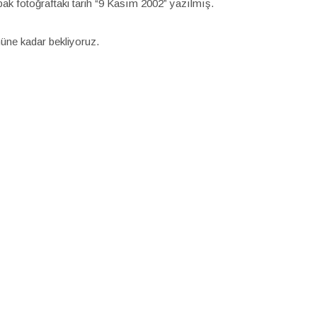
pak fotoğraftaki tarih “9 Kasım 2002” yazılmış.
üne kadar bekliyoruz.