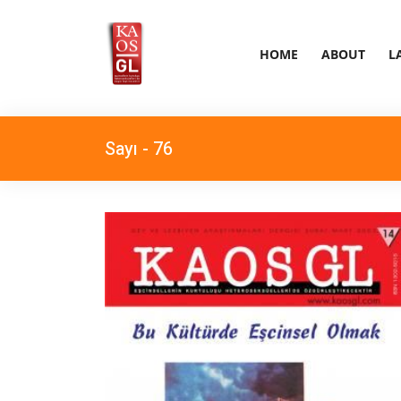
HOME
ABOUT
L
Sayı - 76