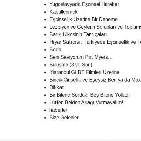
Yugoslavyada Eşcinsel Hareket
Kabullenmek
Eşcinsellik Üzerine Bir Deneme
Lezbiyen ve Geylerin Sorunları ve Toplums
Barış Ülkesinin Tanrıçaları
Hıyar Satıcısı: Türkiyede Eşcinsellik ve T
Bodo
Seni Seviyorum Pat Myers...
Buluşma (3 ve Son)
!fİstanbul GLBT Filmleri Üzerine
Biricik Cinsellik ve Eşeysiz Ben ya da Ma
Dikkat
Bir Bilene Sorduk; Beş Bilene Yolladı
Lütfen Belden Aşağı Vurmayalım!
haberler
Bize Gelenler