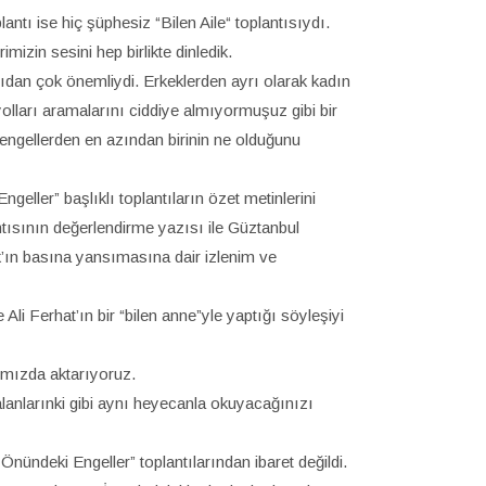
ntı ise hiç şüphesiz “Bilen Aile“ toplantısıydı.
erimizin sesini hep birlikte dinledik.
çıdan çok önemliydi. Erkeklerden ayrı olarak kadın
lları aramalarını ciddiye almıyormuşuz gibi bir
engellerden en azından birinin ne olduğunu
eller” başlıklı toplantıların özet metinlerini
tısının değerlendirme yazısı ile Güztanbul
k’ın basına yansımasına dair izlenim ve
 Ali Ferhat’ın bir “bilen anne”yle yaptığı söyleşiyi
ımızda aktarıyoruz.
 alanlarınki gibi aynı heyecanla okuyacağınızı
nündeki Engeller” toplantılarından ibaret değildi.