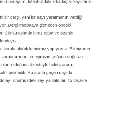
rumundayım, İstanbul’daki arkadaşlar kayıtların
ni bir
dergi, yeni bir sayı yaratmanın verdiği
yor. Dergi matbaaya gitmeden önceki
yor. Çünkü aslında biraz çaba ve özenle
rkındayız.
yın kurulu olarak kendimiz yapıyoruz. Bilmiyorum
 ve zamanımızın, enerjimizin çoğunu soğuran
nları olduğunu üzüntüyle belirtiyorum.
ak’ı belirledik. Bu arada geçen sayıda
olayı önümüzdeki sayıya kaldılar. 15 Ocak’a