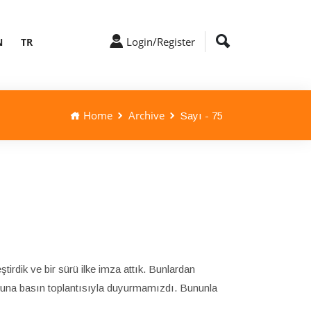
Login/Register
N
TR
Home
Archive
Sayı - 75
irdik ve bir sürü ilke imza attık. Bunlardan
uoyuna basın toplantısıyla duyurmamızdı. Bununla