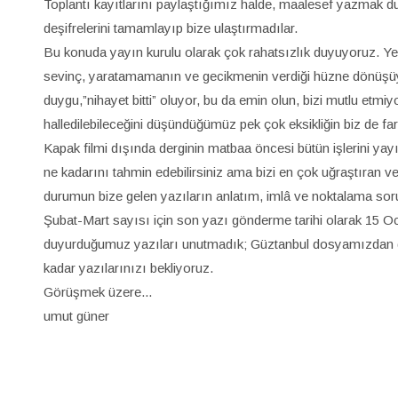
Toplantı kayıtlarını paylaştığımız halde, maalesef yazmak du
deşifrelerini tamamlayıp bize ulaştırmadılar.
Bu konuda yayın kurulu olarak
çok rahatsızlık duyuyoruz. Ye
sevinç, yaratamamanın ve gecikmenin verdiği hüzne dönüşü
duygu,”nihayet bitti” oluyor, bu da emin olun, bizi mutlu etmi
halledilebileceğini düşündüğümüz pek çok eksikliğin biz de fa
Kapak filmi dışında derginin matbaa öncesi bütün işlerini ya
ne kadarını tahmin edebilirsiniz ama bizi en çok uğraştıran
durumun bize gelen yazıların anlatım, imlâ ve noktalama soru
Şubat-Mart sayısı için son yazı gönderme tarihi olarak 15 Oc
duyurduğumuz yazıları unutmadık; Güztanbul dosyamızdan d
kadar yazılarınızı bekliyoruz.
Görüşmek üzere...
umut güner