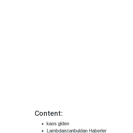
Content:
kaos glden
Lambdaistanbuldan Haberler