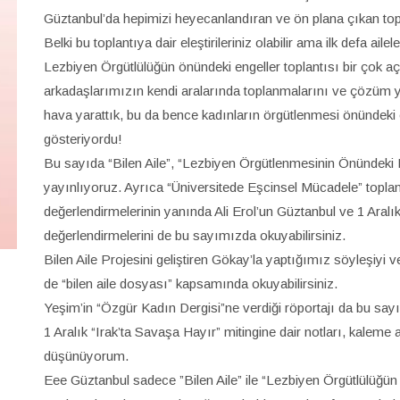
Güztanbul’da hepimizi heyecanlandıran ve ön plana çıkan topla
Belki bu toplantıya dair eleştirileriniz olabilir ama ilk defa ailel
Lezbiyen Örgütlülüğün önündeki engeller toplantısı bir çok a
arkadaşlarımızın kendi aralarında toplanmalarını ve çözüm yo
hava yarattık, bu da bence kadınların örgütlenmesi önündeki 
gösteriyordu!
Bu sayıda “Bilen Aile”, “Lezbiyen Örgütlenmesinin Önündeki Eng
yayınlıyoruz. Ayrıca “Üniversitede Eşcinsel Mücadele” toplan
değerlendirmelerinin yanında Ali Erol’un Güztanbul ve 1 Aralı
değerlendirmelerini de bu sayımızda okuyabilirsiniz.
Bilen Aile Projesini geliştiren Gökay’la yaptığımız söyleşiyi ve
de “bilen aile dosyası” kapsamında okuyabilirsiniz.
Yeşim’in “Özgür Kadın Dergisi”ne verdiği röportajı da bu say
1 Aralık “Irak’ta Savaşa Hayır” mitingine dair notları, kaleme
düşünüyorum.
Eee Güztanbul sadece ”Bilen Aile” ile “Lezbiyen Örgütlülüğün Ö