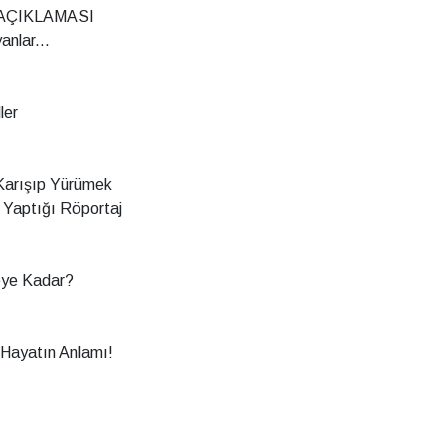
 AÇIKLAMASI
anlar...
ler
Karışıp Yürümek
e Yaptığı Röportaj
reye Kadar?
Hayatın Anlamı!