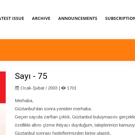
ATEST ISSUE
ARCHIVE
ANNOUNCEMENTS
SUBSCRIPTIO
Sayı - 75
Ocak-Şubat / 2003 |
1701
Merhaba,
Güztanbul’dan sonra yeniden merhaba.
Geçen sayıda zarftan çıktık, Güztanbul buluşmasını gerçekleşt
özellikle altını çizme ihtiyacı duyduğum, taleplerimizi kam
Güztanbul sonrası hedeflerimizden birine ulaştık.