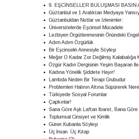
9. EŞCİNSELLER BULUŞMASI BASIN
Güztanbul ve 1 Aralıktan Medyaya Yansıy
Güztanbuldan Notlar ve İzlenimler:
Üniversitelerde Eşcinsel Mücadele
Lezbiyen Örgütlenmesinin Önündeki Engel
Adım Adım Özgürlük
Bir Eşcinselin Annesiyle Söyleşi
Meğer O Kadar Zor Değilmiş Kalabalığa 
Özgür Kadın Dergisinin Yeşim Başaran İl
Kadına Yönelik Şiddete Hayır!
Lambda Neden Bir Terapi Grubudur
Problemleri Halının Altına Süpürerek Ne
Türkiyede Sosyal Forumlar
Çapkınlar!
Sana Göre Aşk Laftan İbaret, Bana Göre 
Toplumsal Cinsiyet ve Kimlik
Güner.Kubanla Söyleşi
Üç İnsan  Üç Kitap