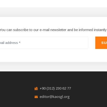
You can subscribe to our e-mail newsletter and be informed instantly
SU
+90 (312) 230 62 77
editor@kaosgl.org