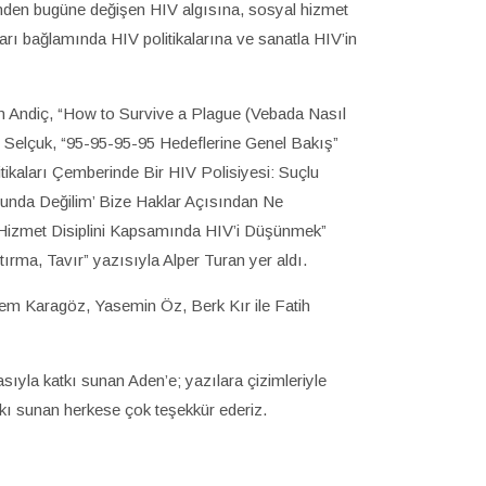
nden bugüne değişen HIV algısına, sosyal hizmet
arı bağlamında HIV politikalarına ve sanatla HIV’in
n Andiç, “How to Survive a Plague (Vebada Nasıl
m Selçuk, “95-95-95-95 Hedeflerine Genel Bakış”
tikaları Çemberinde Bir HIV Polisiyesi: Suçlu
unda Değilim’ Bize Haklar Açısından Ne
 Hizmet Disiplini Kapsamında HIV’i Düşünmek”
ırma, Tavır” yazısıyla Alper Turan yer aldı.
em Karagöz, Yasemin Öz, Berk Kır ile Fatih
ıyla katkı sunan Aden’e; yazılara çizimleriyle
kı sunan herkese çok teşekkür ederiz.