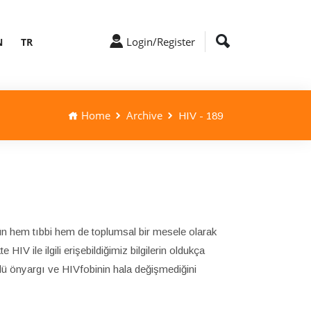
Login/Register
N
TR
Home
Archive
HIV - 189
gün hem tıbbi hem de toplumsal bir mesele olarak
HIV ile ilgili erişebildiğimiz bilgilerin oldukça
lü önyargı ve HIVfobinin hala değişmediğini