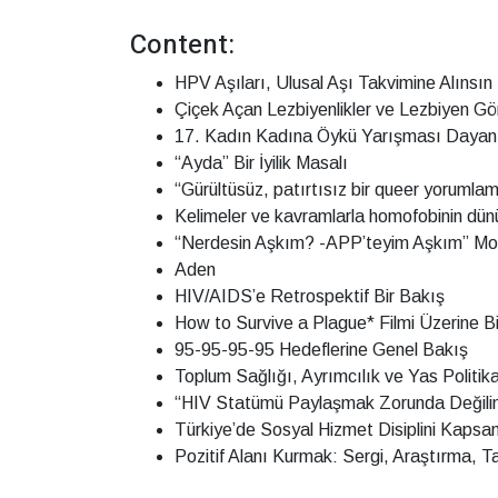
Content:
HPV Aşıları, Ulusal Aşı Takvimine Alınsın
Çiçek Açan Lezbiyenlikler ve Lezbiyen Gö
17. Kadın Kadına Öykü Yarışması Dayan
“Ayda” Bir İyilik Masalı
“Gürültüsüz, patırtısız bir queer yorumlama
Kelimeler ve kavramlarla homofobinin dün
“Nerdesin Aşkım? -APP’teyim Aşkım” Mobi
Aden
HIV/AIDS’e Retrospektif Bir Bakış
How to Survive a Plague* Filmi Üzerine B
95-95-95-95 Hedeflerine Genel Bakış
Toplum Sağlığı, Ayrımcılık ve Yas Politik
“HIV Statümü Paylaşmak Zorunda Değilim
Türkiye’de Sosyal Hizmet Disiplini Kaps
Pozitif Alanı Kurmak: Sergi, Araştırma, T