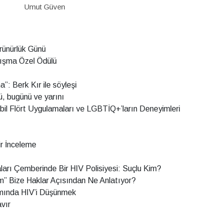
Umut Güven
rünürlük Günü
ışma Özel Ödülü
”: Berk Kır ile söyleşi
ü, bugünü ve yarını
l Flört Uygulamaları ve LGBTİQ+’ların Deneyimleri
ir İnceleme
aları Çemberinde Bir HIV Polisiyesi: Suçlu Kim?
” Bize Haklar Açısından Ne Anlatıyor?
amında HIV’i Düşünmek
avır