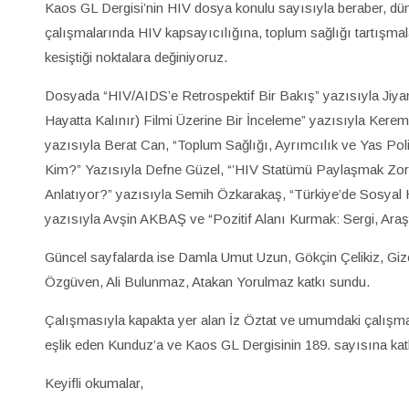
Kaos GL Dergisi’nin HIV dosya konulu sayısıyla beraber, dü
çalışmalarında HIV kapsayıcılığına, toplum sağlığı tartışmal
kesiştiği noktalara değiniyoruz.
Dosyada “HIV/AIDS’e Retrospektif Bir Bakış” yazısıyla Jiya
Hayatta Kalınır) Filmi Üzerine Bir İnceleme” yazısıyla Kere
yazısıyla Berat Can, “Toplum Sağlığı, Ayrımcılık ve Yas Poli
Kim?” Yazısıyla Defne Güzel, “’HIV Statümü Paylaşmak Zor
Anlatıyor?” yazısıyla Semih Özkarakaş, “Türkiye’de Sosyal
yazısıyla Avşin AKBAŞ ve “Pozitif Alanı Kurmak: Sergi, Araşt
Güncel sayfalarda ise Damla Umut Uzun, Gökçin Çelikiz, Giz
Özgüven, Ali Bulunmaz, Atakan Yorulmaz katkı sundu.
Çalışmasıyla kapakta yer alan İz Öztat ve umumdaki çalışmas
eşlik eden Kunduz’a ve Kaos GL Dergisinin 189. sayısına kat
Keyifli okumalar,