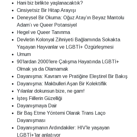
Hani biz birlikte yaşlanacaktık?
Cinsiyetsiz Bir Hitap Arayışı
Deneysel Bir Okuma: Oğuz Atay’ın Beyaz Mantolu
Adam’ı ve Queer Potansiyel
Hegel ve Queer Tanınma
Devletin Kolonyal Zihniyeti Bağlamında Sokakta
Yaşayan Hayvanlar ve LGBTİ+ Özgürleşmesi
Umum
90’lardan 2000’lere Çalışma Hayatında LGBTİ+
Olmak ya da Olamamak
Dayanışma: Kavram ve Pratiğine Eleştirel Bir Bakış
Dayanışma: Makbulleri Aşan Bir Kolektiflik
Yılanlar dokunsun bize, ne gam!
İşteş Fiillerin Güzelliği
Dayanışmaya Dair
Bir Baş Etme Yöntemi Olarak Trans Laço
Dayanışması
Dayanışmanın Ardındakiler: HIV’le yaşayan
LGBTİ+’lar anlatıyor