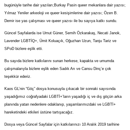
bugünüyle tarihe dair yazıları;Burkay Pasin queer mekanlara dair yazısı;
Yılmaz Yeniler arkeoloji ve queer kesişimlerine dair yazısı; Özen B.
Demir ise yas çalışması ve queer yazısı ile bu sayıya katkı sundu.
Güncel Sayfalarda ise Umut Güner, Semih Özkarakaş, Necati Janok,
Lavender LGBTİQ+, Ümit Koluaçık, Oğuzhan Uzun, Tanju Tariz ve
SPoD bizlere eşlik etti.
Bu sayıda bizlere katkılarını sunan herkese, kapakta ve umumda
çalışmalarıyla bizlere eşlik eden Sadık Arı ve Cansu Dinç’e çok
teşekkür ederiz.
Kaos GL’nin “Göç” dosya konusuyla çıkacak bir sonraki sayısında
yaşadığımız coğrafyadaki LGBTİ+’ların yaşadığı iç ve dış göçün arka
planında yatan nedenlere odaklanıp, yaşamlarımızdaki ve LGBTİ+
hareketindeki etkileri üstüne tartışacağız.
Dosya veya Güncel Sayfalar için katkılarınızı 10 Aralık 2019 tarihine