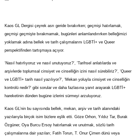
Kaos GL Dergisi çeyrek asrı geride bırakırken; geçmişi hatırlamak,
geçmişi geçmişte bırakmamak, bugünleri anlamlandırırken belleğimizi
yoklamak adına bellek ve tarih çalışmalarını LGBTİ+ ve Queer
perspektifinden tartışmaya açıyor.
‘Nasıl hatırlıyoruz ve nasıl unutuyoruz?’, ‘Tarihsel anlatılarda ve
arşivlerde toplumsal cinsiyet ve cinselliğin izini nasıl sürebiliriz?’, ‘Queer
ve LGBTİ+ tarih nasıl yazılıyor?’, ‘Mekan yoluyla cinsiyet ve cinselliğin
kontrolü nedir?’ gibi sorular ve daha fazlasına yanıt arayarak LGBTİ+
hareketinin dünden bugüne izlerini sürmeyi arzuluyoruz.
Kaos GL’nin bu sayısında bellek, mekan, arşiv ve tarih alanındaki
yazılarıyla birçok isim bizlere eşlik etti. Göze Orhon, Yıldız Tar, Burak
Özgüner, Oya Burcu Ersoy hatırlamak ve unutmak, sözlü tarih
çalışmalarına dair yazıları; Fatih Torun, T. Onur Çimen dünü veya